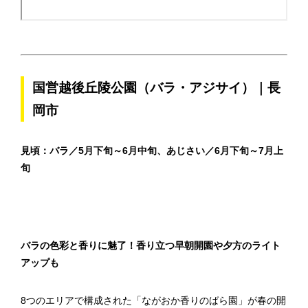
国営越後丘陵公園（バラ・アジサイ）｜長
岡市
見頃：
バラ
／5月下旬～6月中旬、あじさい／6月下旬～7月上
旬
バラの色彩と香りに魅了！香り立つ早朝開園や夕方のライト
アップも
8つのエリアで構成された「ながおか香りのばら園」が春の開