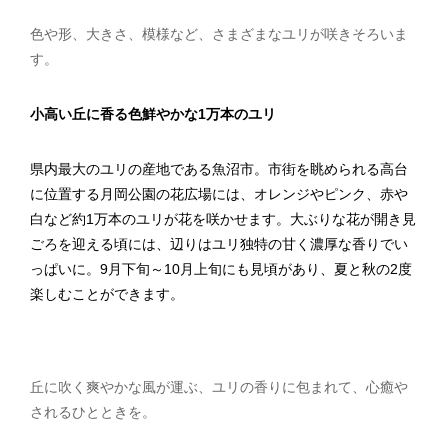
色や形、大きさ、模様など、さまざまなユリが咲きそろいま
す。
小高い丘に香る色鮮やかな1万本のユリ
県内最大のユリの産地である魚沼市。市街を眺められる高台
に位置する月岡公園の花広場には、オレンジやピンク、赤や
白など約1万本のユリが花を咲かせます。大ぶりな花が開き見
ごろを迎える頃には、辺りはユリ独特の甘く濃厚な香りでい
っぱいに。9月下旬～10月上旬にも見頃があり、夏と秋の2度
楽しむことができます。
丘に吹く爽やかな風が運ぶ、ユリの香りに包まれて、心癒や
されるひとときを。