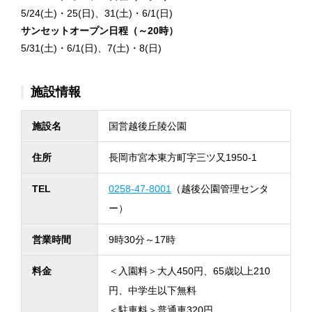
5/24(土)・25(日)、31(土)・6/1(日)
サンセットオープン
日程
（～20時）
5/31(土)・6/1(日)、7(土)・8(日)
施設情報
施設名
国営越後丘陵公園
住所
長岡市宮本東方町字三ツ又1950-1
TEL
0258-47-8001
（越後公園管理センタ
ー）
営業時間
9時30分～17時
料金
＜入園料＞大人450円、65歳以上210
円、中学生以下無料
＜駐車料＞普通車320円