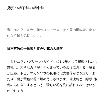
見頃：
5月下旬～6月中旬
青い海と空、黄色い花のコントラストは初夏の風物詩。爽や
かな浜風も気持ちいい。
日本有数の一枚岩と黄色い花の大群落
「ミシュラン･グリーン･ガイド」に2つ星として掲載された大
野亀は、大きなカメがうずくまっているように見える一枚岩
が圧巻。トビシマカンゾウの見頃には大群落が咲き誇り、あ
たり一面が黄色の花に埋め尽くされます。佐渡島と山形県･飛
島のみに自生するという、珍しい花を見に訪れてみてはいか
がでしょう。