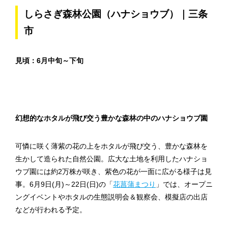
しらさぎ森林公園（ハナショウブ）｜三条
市
見頃：6月中旬～下旬
幻想的なホタルが飛び交う豊かな森林の中のハナショウブ園
可憐に咲く薄紫の花の上をホタルが飛び交う、豊かな森林を
生かして造られた自然公園。広大な土地を利用したハナショ
ウブ園には約2万株が咲き、紫色の花が一面に広がる様子は見
事。6月9日(月)～22日(日)の「
花菖蒲まつり
」では、オープニ
ングイベントやホタルの生態説明会＆観察会、模擬店の出店
などが行われる予定。