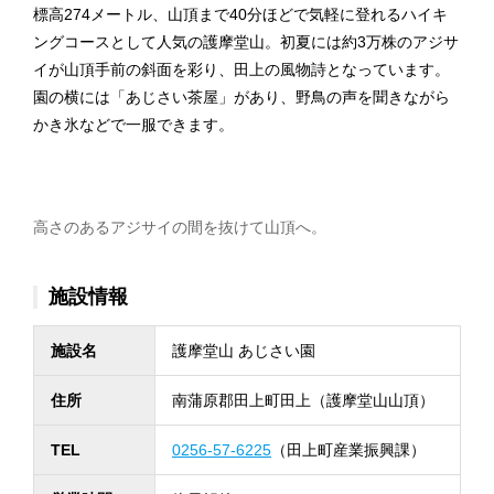
標高274メートル、山頂まで40分ほどで気軽に登れるハイキ
ングコースとして人気の護摩堂山。初夏には約3万株のアジサ
イが山頂手前の斜面を彩り、田上の風物詩となっています。
園の横には「あじさい茶屋」があり、野鳥の声を聞きながら
かき氷などで一服できます。
高さのあるアジサイの間を抜けて山頂へ。
施設情報
施設名
護摩堂山 あじさい園
住所
南蒲原郡田上町田上（護摩堂山山頂）
TEL
0256-57-6225
（田上町産業振興課）