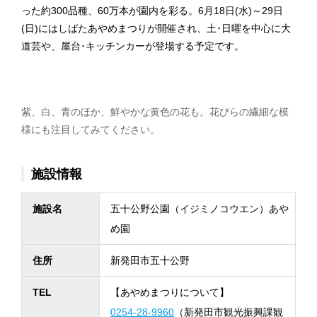
った約300品種、60万本が園内を彩る。6月18日(水)～29日
(日)にはしばたあやめまつりが開催され、土･日曜を中心に大
道芸や、屋台･キッチンカーが登場する予定です。
紫、白、青のほか、鮮やかな黄色の花も。花びらの繊細な模
様にも注目してみてください。
施設情報
施設名
五十公野公園（イジミノコウエン）あや
め園
住所
新発田市五十公野
TEL
【あやめまつりについて】
0254-28-9960
（新発田市観光振興課観