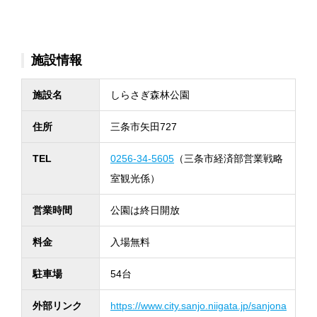
施設情報
施設名
しらさぎ森林公園
住所
三条市矢田727
TEL
0256-34-5605
（三条市経済部営業戦略
室観光係）
営業時間
公園は終日開放
料金
入場無料
駐車場
54台
外部リンク
https://www.city.sanjo.niigata.jp/sanjona