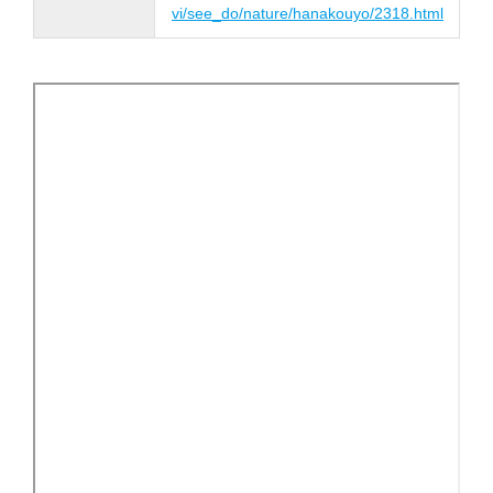
vi/see_do/nature/hanakouyo/2318.html