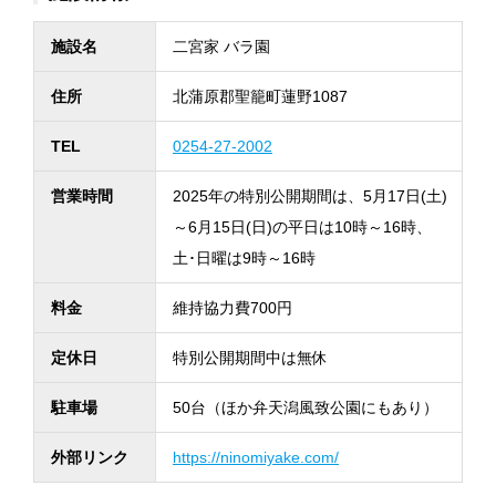
施設名
二宮家 バラ園
住所
北蒲原郡聖籠町蓮野1087
TEL
0254-27-2002
営業時間
2025年の特別公開期間は、5月17日(土)
～6月15日(日)の平日は10時～16時、
土･日曜は9時～16時
料金
維持協力費700円
定休日
特別公開期間中は無休
駐車場
50台（ほか弁天潟風致公園にもあり）
外部リンク
https://ninomiyake.com/