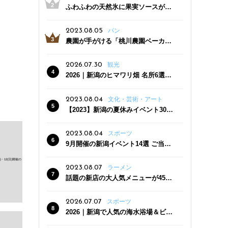
ふわふわの天然氷に果実ソースがた
っぷり！かき氷専門店「杜々堂」燕
三条駅近くにオープン
2023.08.05
パン
農園が手がける「桃川農園ベーカリ
ー」村上市にオープン！ 旬野菜を使
った焼きたてパンのほか、ジェラー
2026.07.30
観光
トやスムージーも
2026｜新潟のヒマワリ畑 名所6選
夏ならではの花の絶景
2023.08.04
文化・芸術・アート
【2023】新潟の夏休みイベント30
選 子どもと一緒に夏を満喫！
2023.08.04
スポーツ
9月開催の新潟イベント14選 ご当地
グルメ＆地酒の販売、スポーツイベ
ントも
2023.08.07
ラーメン
話題の新店の大人気メニューが450
円引き！「たまる屋 新発田店」で新
クーポン登場
2026.07.07
スポーツ
2026｜新潟で人気の海水浴場＆ビー
チ10選