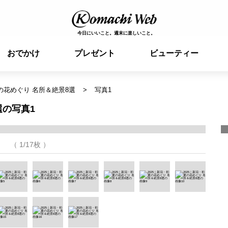
今日にいいこと。週末に楽しいこと。
おでかけ
プレゼント
ビューティー
夏の花めぐり 名所＆絶景8選
写真1
選の写真1
（ 1/17枚 ）