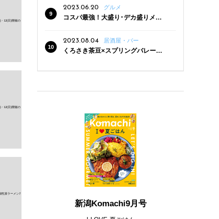
2023.06.20
グルメ
コスパ最強！大盛り･デカ盛りメニ
ューがある新潟の食堂12選
2023.08.04
居酒屋・バー
くろさき茶豆×スプリングバレー豊
潤〈496〉×お店イチオシメニューの
3点セットが800円！ 新潟駅周辺5店
舗で「くろさき茶豆で乾杯！キャン
ペーン」8/7(月)スタート
新潟Komachi9月号