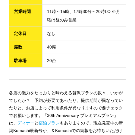
営業時間
11時～15時、17時30分～20時LO ※月
曜は昼のみ営業
定休日
なし
席数
40席
駐車場
20台
各店の魅力をたっぷりと味わえる贅沢プランの数々、いかが
でしたか？ 予約が必要であったり、提供期間が異なってい
たりと、お店によって利用条件が異なりますので要チェック
でお願いします。「30th Anniversary プレミアムプラン」
は、
ディナー
と
宿泊プラン
もありますので、現在発売中の新
潟Komachi最新号か、＆Komachiでの続報をお待ちいただけ