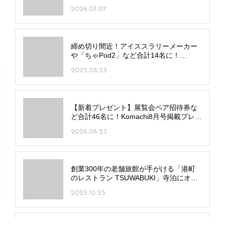
2026.07.07
締め切り間近！アイススラリーメーカー
や「ちゃPod2」など合計14名に！
9/24(水)締め切り分応募受付中
2025.08.23
【新着プレゼント】展覧会ペア招待券な
ど合計46名に！Komachi8月号掲載プレゼ
ント応募受付中
2026.06.23
創業300年の老舗旅館が手がける「港町
のレストラン TSUWABUKI」寺泊にオー
プン！海の街らしい魚介メニューは必食
2025.10.25