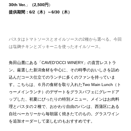
30th Ver.
」
（2,500円
）
提供期間：6/2（木）～6/30（木）
パスタはトマトソースとオイルソースの2種から選べる。今回
は塩麹チキンとズッキーニを使ったオイルソース。
角田山麓にある「CAVED’OCCI WINERY」の直営レストラ
ン。厳選した新潟食材を中心に、その時季のおいしさを詰め
込んだコース仕立てのランチに多くのファンを持っていま
す。こちらは、６月の食材を取り入れたTwo Main Lunch（ト
ゥーメインランチ）のデザートをグラスパフェにグレードア
ップした、初夏にぴったりの特別メニュー。メインはお肉料
理とパスタの２種で、おかわり自由のパンは、西蒲区にある
自社べーカリーから毎朝届く焼きたてのもの。グラスワイン
を追加オーダーして楽しむのもおすすめです。