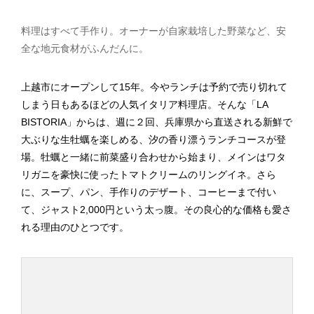
料理はすべて手作り。オーナーが自家栽培した野菜など、安
全な地元食材がふんだんに。
上越市にオープンして15年。今やランチは予約で売り切れて
しまう日もあるほどの人気イタリア料理店。そんな「LA
BISTORIA」からは、週に２回、兵庫県から直送される新鮮で
大ぶりな生牡蠣を楽しめる、汐の香り漂うランチコースが登
場。牡蠣と一緒に前菜盛り合わせから始まり、メインはワタ
リガニを豪快に使ったトマトクリームのリングイネ。さら
に、スープ、パン、手作りのデザート、コーヒーまで付い
て、ジャスト2,000円という太っ腹。その良心的な価格も愛さ
れる理由のひとつです。