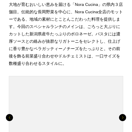
大地が育むおいしい恵みを届ける「Nora Cucina」の県内３店
舗目。伝統的な長岡野菜を中心に、Nora Cucina全店のモット
ーである、地域の素材にとことんこだわった料理を提供しま
す。今回のスペシャルランチのメインは、ごろっと大ぶりに
カットした新潟県産牛たっぷりのボロネーゼ。パスタには濃
厚ソースとの絡みが抜群なリガトーニをセレクトし、仕上げ
に香り豊かなペラガッティーノチーズをたっぷりと。その前
後を飾る前菜盛り合わせやドルチェミストは、一口サイズを
数種盛り合わせるスタイルに。