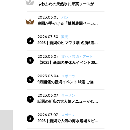
ふわふわの天然氷に果実ソースがた
っぷり！かき氷専門店「杜々堂」燕
三条駅近くにオープン
2023.08.05
パン
農園が手がける「桃川農園ベーカリ
ー」村上市にオープン！ 旬野菜を使
った焼きたてパンのほか、ジェラー
2026.07.30
観光
トやスムージーも
2026｜新潟のヒマワリ畑 名所6選
夏ならではの花の絶景
2023.08.04
文化・芸術・アート
【2023】新潟の夏休みイベント30
選 子どもと一緒に夏を満喫！
2023.08.04
スポーツ
9月開催の新潟イベント14選 ご当地
グルメ＆地酒の販売、スポーツイベ
ントも
2023.08.07
ラーメン
話題の新店の大人気メニューが450
円引き！「たまる屋 新発田店」で新
クーポン登場
2026.07.07
スポーツ
2026｜新潟で人気の海水浴場＆ビー
チ10選