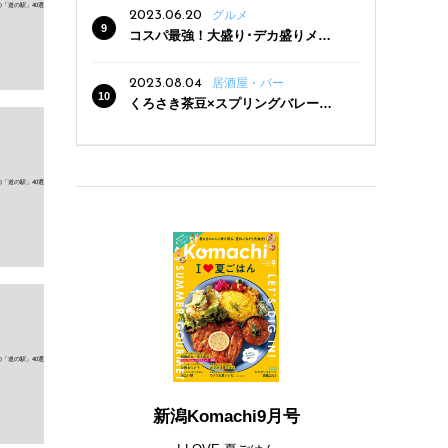
2023.06.20
グルメ
コスパ最強！大盛り･デカ盛りメニ
ューがある新潟の食堂12選
2023.08.04
居酒屋・バー
くろさき茶豆×スプリングバレー豊
潤〈496〉×お店イチオシメニューの
3点セットが800円！ 新潟駅周辺5店
舗で「くろさき茶豆で乾杯！キャン
ペーン」8/7(月)スタート
新潟Komachi9月号