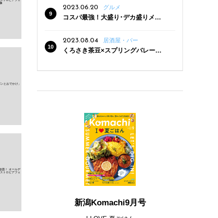
2023.06.20
グルメ
コスパ最強！大盛り･デカ盛りメニ
ューがある新潟の食堂12選
2023.08.04
居酒屋・バー
くろさき茶豆×スプリングバレー豊
潤〈496〉×お店イチオシメニューの
3点セットが800円！ 新潟駅周辺5店
舗で「くろさき茶豆で乾杯！キャン
ペーン」8/7(月)スタート
新潟Komachi9月号