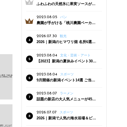
ふわふわの天然氷に果実ソースがた
っぷり！かき氷専門店「杜々堂」燕
三条駅近くにオープン
2023.08.05
パン
農園が手がける「桃川農園ベーカリ
ー」村上市にオープン！ 旬野菜を使
った焼きたてパンのほか、ジェラー
2026.07.30
観光
トやスムージーも
2026｜新潟のヒマワリ畑 名所6選
夏ならではの花の絶景
2023.08.04
文化・芸術・アート
【2023】新潟の夏休みイベント30
選 子どもと一緒に夏を満喫！
2023.08.04
スポーツ
9月開催の新潟イベント14選 ご当地
グルメ＆地酒の販売、スポーツイベ
ントも
2023.08.07
ラーメン
話題の新店の大人気メニューが450
円引き！「たまる屋 新発田店」で新
クーポン登場
2026.07.07
スポーツ
2026｜新潟で人気の海水浴場＆ビー
チ10選