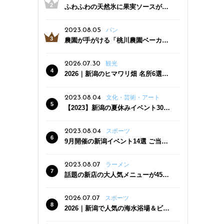
ふわふわの天然氷に果実ソースがた
っぷり！かき氷専門店「杜々堂」燕
三条駅近くにオープン
2023.08.05
パン
農園が手がける「桃川農園ベーカリ
ー」村上市にオープン！ 旬野菜を使
った焼きたてパンのほか、ジェラー
2026.07.30
観光
トやスムージーも
2026｜新潟のヒマワリ畑 名所6選
夏ならではの花の絶景
2023.08.04
文化・芸術・アート
【2023】新潟の夏休みイベント30
選 子どもと一緒に夏を満喫！
2023.08.04
スポーツ
9月開催の新潟イベント14選 ご当地
グルメ＆地酒の販売、スポーツイベ
ントも
2023.08.07
ラーメン
話題の新店の大人気メニューが450
円引き！「たまる屋 新発田店」で新
クーポン登場
2026.07.07
スポーツ
2026｜新潟で人気の海水浴場＆ビー
チ10選