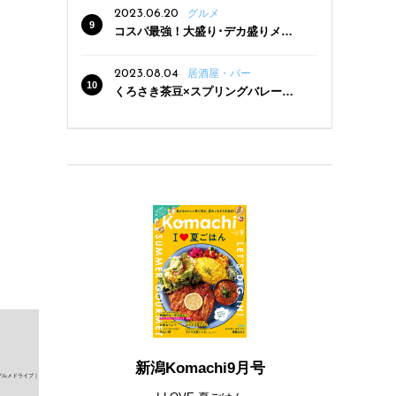
2023.06.20
グルメ
コスパ最強！大盛り･デカ盛りメニ
ューがある新潟の食堂12選
2023.08.04
居酒屋・バー
くろさき茶豆×スプリングバレー豊
潤〈496〉×お店イチオシメニューの
3点セットが800円！ 新潟駅周辺5店
舗で「くろさき茶豆で乾杯！キャン
ペーン」8/7(月)スタート
新潟Komachi9月号