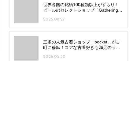
世界各国の銘柄100種類以上がずらり！
ビールのセレクトショップ「Gathering
Base」中央区幸町にオープン
2025.08.27
三条の人気古着ショップ「pocket」が古
町に移転！コアな古着好きも満足のライ
ンアップを手頃な価格で
2026.05.30
古町の人気ラーメン店が松崎に登場！
「らぁめん紬麦 松崎店」店舗限定トッピ
ングでアレンジも
2026.06.29
夏休みのおでかけに！大人もこどもも楽
しめる新潟の人気レジャースポット26選
2026.07.16