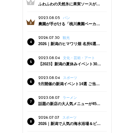
ふわふわの天然氷に果実ソースがた
っぷり！かき氷専門店「杜々堂」燕
三条駅近くにオープン
2023.08.05
パン
農園が手がける「桃川農園ベーカリ
ー」村上市にオープン！ 旬野菜を使
った焼きたてパンのほか、ジェラー
2026.07.30
観光
トやスムージーも
2026｜新潟のヒマワリ畑 名所6選
夏ならではの花の絶景
2023.08.04
文化・芸術・アート
【2023】新潟の夏休みイベント30
選 子どもと一緒に夏を満喫！
2023.08.04
スポーツ
9月開催の新潟イベント14選 ご当地
グルメ＆地酒の販売、スポーツイベ
ントも
2023.08.07
ラーメン
話題の新店の大人気メニューが450
円引き！「たまる屋 新発田店」で新
クーポン登場
2026.07.07
スポーツ
2026｜新潟で人気の海水浴場＆ビー
チ10選