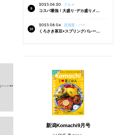
2023.06.20
グルメ
コスパ最強！大盛り･デカ盛りメニ
ューがある新潟の食堂12選
2023.08.04
居酒屋・バー
くろさき茶豆×スプリングバレー豊
潤〈496〉×お店イチオシメニューの
3点セットが800円！ 新潟駅周辺5店
舗で「くろさき茶豆で乾杯！キャン
ペーン」8/7(月)スタート
新潟Komachi9月号