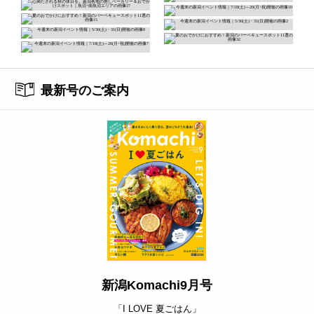
最新号のご案内
新潟Komachi9月号
「I LOVE 夏ごはん」