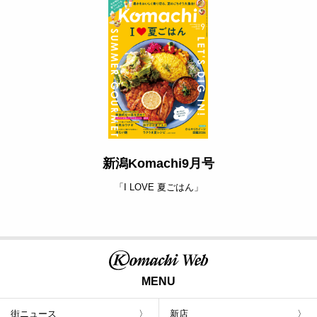
新潟Komachi9月号
「I LOVE 夏ごはん」
MENU
街ニュース
新店