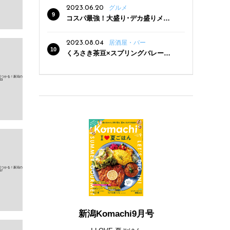
2023.06.20
グルメ
コスパ最強！大盛り･デカ盛りメニ
ューがある新潟の食堂12選
2023.08.04
居酒屋・バー
くろさき茶豆×スプリングバレー豊
潤〈496〉×お店イチオシメニューの
3点セットが800円！ 新潟駅周辺5店
舗で「くろさき茶豆で乾杯！キャン
ペーン」8/7(月)スタート
新潟Komachi9月号