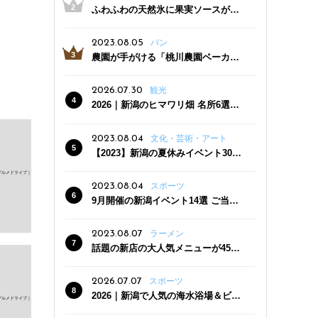
ふわふわの天然氷に果実ソースがた
っぷり！かき氷専門店「杜々堂」燕
三条駅近くにオープン
2023.08.05
パン
農園が手がける「桃川農園ベーカリ
ー」村上市にオープン！ 旬野菜を使
った焼きたてパンのほか、ジェラー
2026.07.30
観光
トやスムージーも
2026｜新潟のヒマワリ畑 名所6選
夏ならではの花の絶景
2023.08.04
文化・芸術・アート
【2023】新潟の夏休みイベント30
選 子どもと一緒に夏を満喫！
2023.08.04
スポーツ
9月開催の新潟イベント14選 ご当地
グルメ＆地酒の販売、スポーツイベ
ントも
2023.08.07
ラーメン
話題の新店の大人気メニューが450
円引き！「たまる屋 新発田店」で新
クーポン登場
2026.07.07
スポーツ
2026｜新潟で人気の海水浴場＆ビー
チ10選