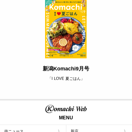
新潟Komachi9月号
「I LOVE 夏ごはん」
MENU
街ニュース
新店