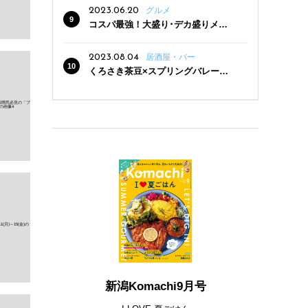
2023.06.20
グルメ
コスパ最強！大盛り･デカ盛りメニ
ューがある新潟の食堂12選
2023.08.04
居酒屋・バー
くろさき茶豆×スプリングバレー豊
潤〈496〉×お店イチオシメニューの
3点セットが800円！ 新潟駅周辺5店
舗で「くろさき茶豆で乾杯！キャン
ペーン」8/7(月)スタート
新潟Komachi9月号