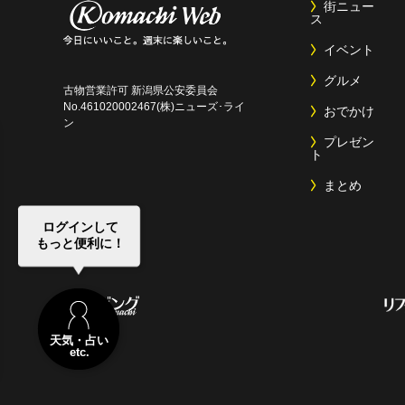
街ニュー
ス
イベント
グルメ
古物営業許可 新潟県公安委員会
No.461020002467(株)ニューズ･ライ
おでかけ
ン
プレゼン
ト
まとめ
ログインして
もっと便利に！
天気・占い
etc.