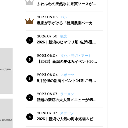
ふわふわの天然氷に果実ソースがた
っぷり！かき氷専門店「杜々堂」燕
三条駅近くにオープン
2023.08.05
パン
農園が手がける「桃川農園ベーカリ
ー」村上市にオープン！ 旬野菜を使
った焼きたてパンのほか、ジェラー
2026.07.30
観光
トやスムージーも
2026｜新潟のヒマワリ畑 名所6選
夏ならではの花の絶景
2023.08.04
文化・芸術・アート
【2023】新潟の夏休みイベント30
選 子どもと一緒に夏を満喫！
2023.08.04
スポーツ
9月開催の新潟イベント14選 ご当地
グルメ＆地酒の販売、スポーツイベ
ントも
2023.08.07
ラーメン
話題の新店の大人気メニューが450
円引き！「たまる屋 新発田店」で新
クーポン登場
2026.07.07
スポーツ
2026｜新潟で人気の海水浴場＆ビー
チ10選