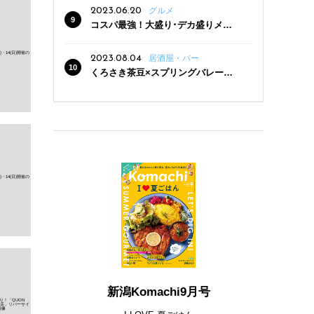
2023.06.20
グルメ
コスパ最強！大盛り･デカ盛りメニ
ューがある新潟の食堂12選
2023.08.04
居酒屋・バー
くろさき茶豆×スプリングバレー豊
潤〈496〉×お店イチオシメニューの
3点セットが800円！ 新潟駅周辺5店
舗で「くろさき茶豆で乾杯！キャン
ペーン」8/7(月)スタート
新潟Komachi9月号