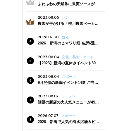
ふわふわの天然氷に果実ソースがた
っぷり！かき氷専門店「杜々堂」燕
三条駅近くにオープン
2023.08.05
パン
農園が手がける「桃川農園ベーカリ
ー」村上市にオープン！ 旬野菜を使
った焼きたてパンのほか、ジェラー
2026.07.30
観光
トやスムージーも
2026｜新潟のヒマワリ畑 名所6選
夏ならではの花の絶景
2023.08.04
文化・芸術・アート
【2023】新潟の夏休みイベント30
選 子どもと一緒に夏を満喫！
2023.08.04
スポーツ
9月開催の新潟イベント14選 ご当地
グルメ＆地酒の販売、スポーツイベ
ントも
2023.08.07
ラーメン
話題の新店の大人気メニューが450
円引き！「たまる屋 新発田店」で新
クーポン登場
2026.07.07
スポーツ
2026｜新潟で人気の海水浴場＆ビー
チ10選