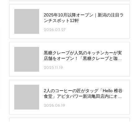
2025年10月以降オープン｜新潟の注目ラ
ンチスポット12軒
2026.03.27
黒糖クレープが人気のキッチンカーが実
店舗をオープン！「黒糖クレープと珈琲
カンテラ」西蒲区にオープン
2025.11.19
2人のコーヒーの匠がタッグ「Hello 椎谷
食堂」アピタパワー新潟亀田店内にオー
プン！地元野菜の定食も
2026.06.19
白山神社の門前に甘味処「ふじ元」オー
プン！和のスイーツ＆ドリンクに軽食も