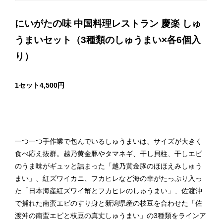
にいがたの味 中国料理レストラン 慶楽 しゅ
うまいセット（3種類のしゅうまい×各6個入
り）
1セット4,500円
一つ一つ手作業で包んでいるしゅうまいは、サイズが大きく
食べ応え抜群。越乃黄金豚やタマネギ、干し貝柱、干しエビ
のうま味がギュッと詰まった「越乃黄金豚のほほえみしゅう
まい」、紅ズワイカニ、フカヒレなど海の幸がたっぷり入っ
た「日本海産紅ズワイ蟹とフカヒレのしゅうまい」、佐渡沖
で捕れた南蛮エビのすり身と新潟県産の枝豆を合わせた「佐
渡沖の南蛮エビと枝豆の真丈しゅうまい」の3種類をラインア