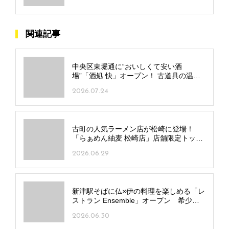
関連記事
中央区東堀通に“おいしくて安い酒
場”「酒処 快」オープン！ 古道具の温も
りも◎
2026.07.24
古町の人気ラーメン店が松崎に登場！
「らぁめん紬麦 松崎店」店舗限定トッピ
ングでアレンジも
2026.06.29
新津駅そばに仏×伊の料理を楽しめる「レ
ストラン Ensemble」オープン 希少な
樽生スパークリングも
2026.06.30