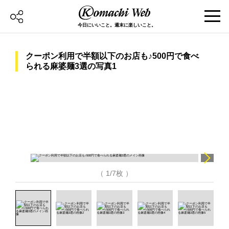
今日にいいこと。週末に楽しいこと。
クーポン利用で半額以下のお店も♪500円で食べ
られる麻婆麺3選の写真1
（ 1/7枚 ）