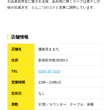
わぬ老若男女に愛される味。あめ色に輝くスープは煮干しの
味が出過ぎず、とんこつのコクと見事に調和しています。
店舗情報
店舗名
麺食堂まる七
住所
新発田市島潟393-1
TEL
0254-26-7010
営業時間
11時～21時LO
定休日
なし
席数
37席／カウンター、テーブル、座敷