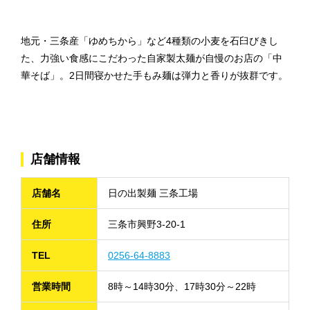
地元・三条産「ゆめちから」など4種類の小麦を石臼びきし
た、力強い食感にこだわった自家製太麺が自慢のお店の「中
華そば」。2日間寝かせた手もみ麺は弾力と香りが抜群です。
店舗情報
店舗名
日の出製麺 三条工場
住所
三条市興野3-20-1
TEL
0256-64-8883
営業時間
8時～14時30分、17時30分～22時