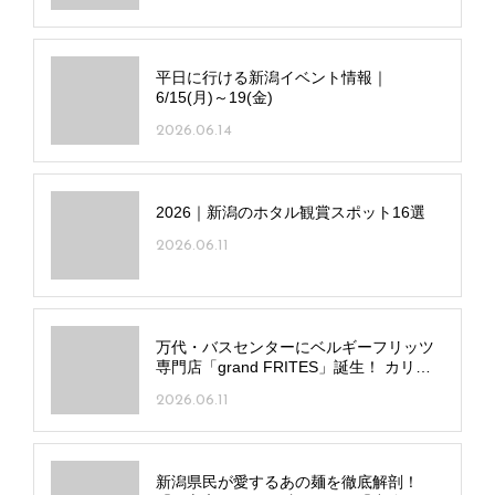
平日に行ける新潟イベント情報｜
6/15(月)～19(金)
2026.06.14
2026｜新潟のホタル観賞スポット16選
2026.06.11
万代・バスセンターにベルギーフリッツ
専門店「grand FRITES」誕生！ カリカ
リポテト×多彩なディップで楽しみ方は無
2026.06.11
限大
新潟県民が愛するあの麺を徹底解剖！