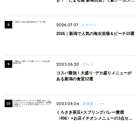
き！「たまる屋 新発田店」で新クーポン登
場
2026.07.07
スポーツ
2026｜新潟で人気の海水浴場＆ビーチ10選
2023.06.20
グルメ
コスパ最強！大盛り･デカ盛りメニューが
ある新潟の食堂12選
2023.08.04
居酒屋・バー
くろさき茶豆×スプリングバレー豊潤
〈496〉×お店イチオシメニューの3点セッ
トが800円！ 新潟駅周辺5店舗で「くろさき
茶豆で乾杯！キャンペーン」8/7(月)スター
ト