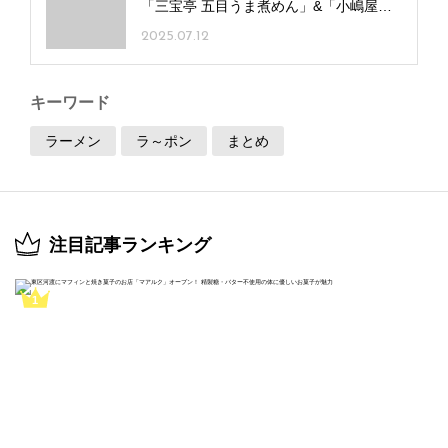
「三宝亭 五目うま煮めん」&「小嶋屋総
本店 へぎそば」
2025.07.12
キーワード
ラーメン
ラ～ポン
まとめ
注目記事ランキング