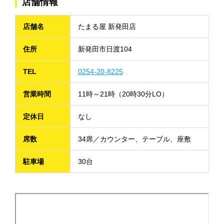
店舗情報
店舗名
たまる屋 新発田店
住所
新発田市日渡104
TEL
0254-20-8225
営業時間
11時～21時（20時30分LO）
定休日
なし
席数
34席／カウンター、テーブル、座敷
駐車場
30台