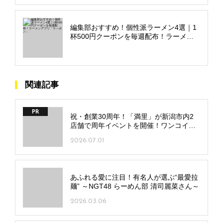
編集部おすすめ！個性派ラーメン4選｜1
杯500円クーポンを毎週配布！ラーメン
アプリ「ラ～ポン」
関連記事
PR
祝・創業30周年！「満里」が新潟市内2
店舗で周年イベントを開催！ワンコイン
麺や豪華抽選会も
2026.07.01
あふれる愛に注目！有名人が選ぶ“最愛拉
麺” ～NGT48 らーめん部 清司麗菜さん～
2026.03.06