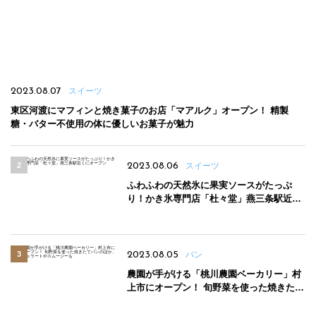
2023.08.07
スイーツ
東区河渡にマフィンと焼き菓子のお店「マアルク」オープン！ 精製
糖・バター不使用の体に優しいお菓子が魅力
2023.08.06
スイーツ
ふわふわの天然氷に果実ソースがたっぷ
り！かき氷専門店「杜々堂」燕三条駅近く
にオープン
2023.08.05
パン
農園が手がける「桃川農園ベーカリー」村
上市にオープン！ 旬野菜を使った焼きたて
パンのほか、ジェラートやスムージーも