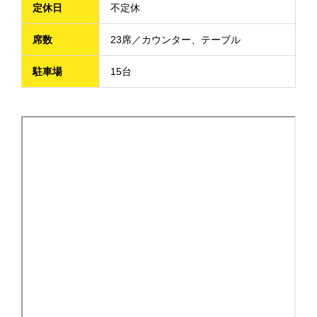
定休日
不定休
席数
23席／カウンター、テーブル
駐車場
15台