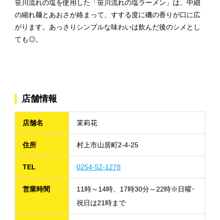
笹川流れの塩を使用した「笹川流れの塩ラーメン」は、中細
の縮れ麺とあおさが絡まって、すする度に磯の香りが口に広
がります。あっさりシンプルな味わいは飲んだ後のシメとし
ても◎。
店舗情報
店舗名
茉莉花
住所
村上市山居町2-4-25
TEL
0254-52-1278
営業時間
11時～14時、17時30分～22時※日曜･
祝日は21時まで