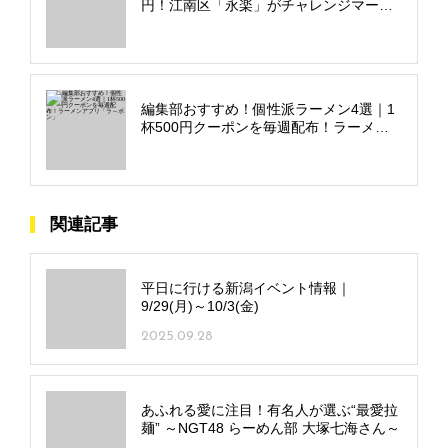
円！江南区「永楽」がチャレンジマーボ
ー麺を提供スタート
編集部おすすめ！個性派ラーメン4選｜1
杯500円クーポンを毎週配布！ラーメン
アプリ「ラ～ポン」
関連記事
平日に行ける新潟イベント情報｜
9/29(月)～10/3(金)
2025.09.28
あふれる愛に注目！有名人が選ぶ“最愛拉
麺” ～NGT48 らーめん部 大塚七海さん～