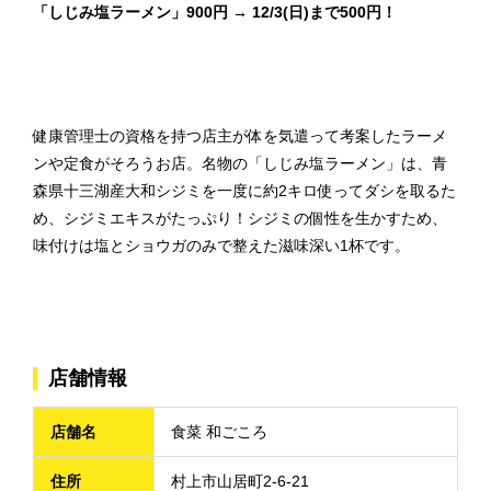
「しじみ塩ラーメン」900円 → 12/3(日)まで500円！
健康管理士の資格を持つ店主が体を気遣って考案したラーメ
ンや定食がそろうお店。名物の「しじみ塩ラーメン」は、青
森県十三湖産大和シジミを一度に約2キロ使ってダシを取るた
め、シジミエキスがたっぷり！シジミの個性を生かすため、
味付けは塩とショウガのみで整えた滋味深い1杯です。
店舗情報
店舗名
食菜 和ごころ
住所
村上市山居町2-6-21