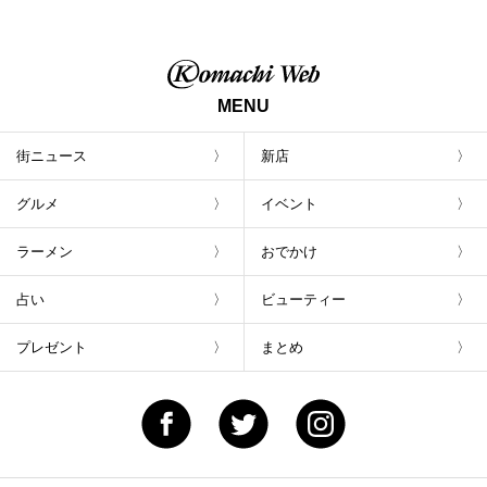
トが800円！ 新潟駅周辺5店舗で「くろさき
茶豆で乾杯！キャンペーン」8/7(月)スター
ト
MENU
街ニュース
新店
グルメ
イベント
ラーメン
おでかけ
占い
ビューティー
プレゼント
まとめ