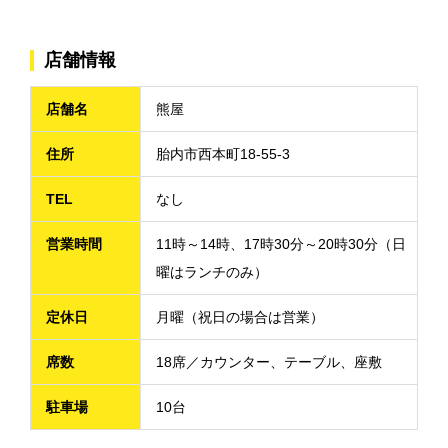
店舗情報
店舗名
熊屋
住所
胎内市西本町18-55-3
TEL
なし
営業時間
11時～14時、17時30分～20時30分（日
曜はランチのみ）
定休日
月曜（祝日の場合は営業）
席数
18席／カウンター、テーブル、座敷
駐車場
10台