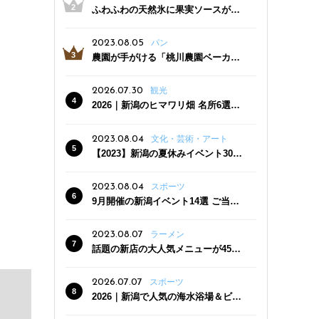
ふわふわの天然氷に果実ソースがた
っぷり！かき氷専門店「杜々堂」燕
三条駅近くにオープン
2023.08.05
パン
農園が手がける「桃川農園ベーカリ
ー」村上市にオープン！ 旬野菜を使
った焼きたてパンのほか、ジェラー
2026.07.30
観光
トやスムージーも
2026｜新潟のヒマワリ畑 名所6選
夏ならではの花の絶景
2023.08.04
文化・芸術・アート
【2023】新潟の夏休みイベント30
選 子どもと一緒に夏を満喫！
2023.08.04
スポーツ
9月開催の新潟イベント14選 ご当地
グルメ＆地酒の販売、スポーツイベ
ントも
2023.08.07
ラーメン
話題の新店の大人気メニューが450
円引き！「たまる屋 新発田店」で新
クーポン登場
2026.07.07
スポーツ
2026｜新潟で人気の海水浴場＆ビー
チ10選