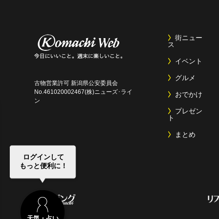
街ニュー
ス
イベント
グルメ
古物営業許可 新潟県公安委員会
No.461020002467(株)ニューズ･ライ
おでかけ
ン
プレゼン
ト
まとめ
ログインして
もっと便利に！
天気・占い