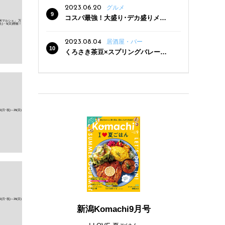
2023.06.20
グルメ
コスパ最強！大盛り･デカ盛りメニ
ューがある新潟の食堂12選
2023.08.04
居酒屋・バー
くろさき茶豆×スプリングバレー豊
潤〈496〉×お店イチオシメニューの
3点セットが800円！ 新潟駅周辺5店
舗で「くろさき茶豆で乾杯！キャン
ペーン」8/7(月)スタート
新潟Komachi9月号