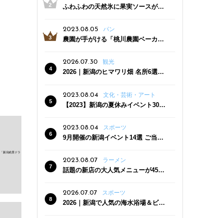
ふわふわの天然氷に果実ソースがた
っぷり！かき氷専門店「杜々堂」燕
三条駅近くにオープン
2023.08.05
パン
農園が手がける「桃川農園ベーカリ
ー」村上市にオープン！ 旬野菜を使
った焼きたてパンのほか、ジェラー
2026.07.30
観光
トやスムージーも
2026｜新潟のヒマワリ畑 名所6選
夏ならではの花の絶景
2023.08.04
文化・芸術・アート
【2023】新潟の夏休みイベント30
選 子どもと一緒に夏を満喫！
2023.08.04
スポーツ
9月開催の新潟イベント14選 ご当地
グルメ＆地酒の販売、スポーツイベ
ントも
2023.08.07
ラーメン
話題の新店の大人気メニューが450
円引き！「たまる屋 新発田店」で新
クーポン登場
2026.07.07
スポーツ
2026｜新潟で人気の海水浴場＆ビー
チ10選