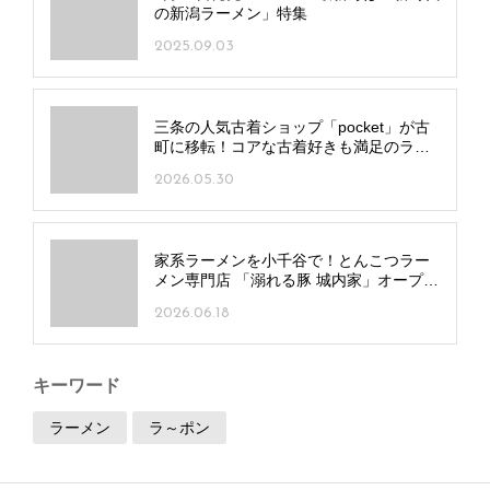
の新潟ラーメン」特集
2025.09.03
三条の人気古着ショップ「pocket」が古
町に移転！コアな古着好きも満足のライ
ンアップを手頃な価格で
2026.05.30
家系ラーメンを小千谷で！とんこつラー
メン専門店 「溺れる豚 城内家」オープ
ン！
2026.06.18
キーワード
ラーメン
ラ～ポン