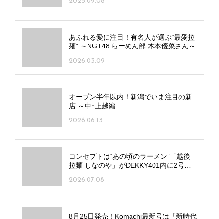
2025.09.08
あふれる愛に注目！有名人が選ぶ“最愛拉
麺” ～NGT48 らーめん部 木本優菜さん～
2026.03.09
オープン半年以内！新潟でいま注目の新
店 ～中･上越編
2026.06.13
コンセプトは“あの頃のラーメン”「越後
拉麺 しなのや」がDEKKY401内に2号店
をオープン！
2026.07.08
8月25日発売！Komachi最新号は「新時代