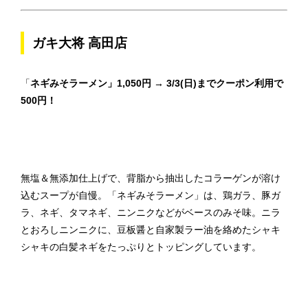
ガキ大将 高田店
「
ネギみそラーメン」1,050円 → 3/3(日)までクーポン利用で
500円！
無塩＆無添加仕上げで、背脂から抽出したコラーゲンが溶け
込むスープが自慢。「ネギみそラーメン」は、鶏ガラ、豚ガ
ラ、ネギ、タマネギ、ニンニクなどがベースのみそ味。ニラ
とおろしニンニクに、豆板醤と自家製ラー油を絡めたシャキ
シャキの白髪ネギをたっぷりとトッピングしています。