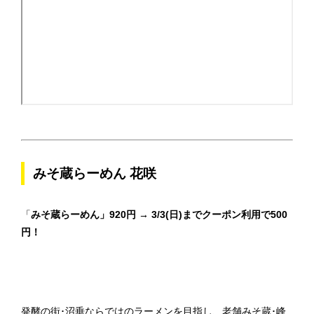
みそ蔵らーめん 花咲
「
みそ蔵らーめん」920円
→ 3/3(日)までクーポン利用で500
円！
発酵の街･沼垂ならではのラーメンを目指し、老舗みそ蔵･峰