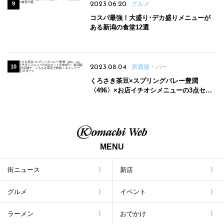
2023.06.20
グルメ
コスパ最強！大盛り･デカ盛りメニューが
ある新潟の食堂12選
2023.08.04
居酒屋・バー
くろさき茶豆×スプリングバレー豊潤
〈496〉×お店イチオシメニューの3点セッ
トが800円！ 新潟駅周辺5店舗で「くろさき
茶豆で乾杯！キャンペーン」8/7(月)スター
ト
MENU
街ニュース
新店
グルメ
イベント
ラーメン
おでかけ