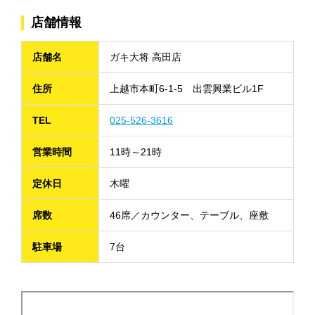
店舗情報
店舗名
ガキ大将 高田店
住所
上越市本町6-1-5 出雲興業ビル1F
TEL
025-526-3616
営業時間
11時～21時
定休日
木曜
席数
46席／カウンター、テーブル、座敷
駐車場
7台