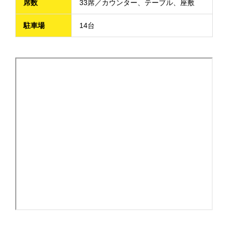
席数
33席／カウンター、テーブル、座敷
駐車場
14台