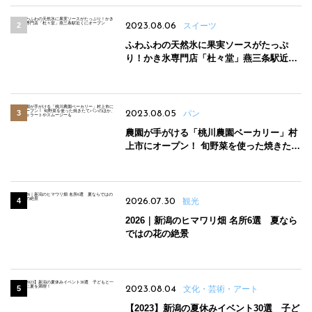
2023.08.06
スイーツ
ふわふわの天然氷に果実ソースがたっぷ
り！かき氷専門店「杜々堂」燕三条駅近く
にオープン
2023.08.05
パン
農園が手がける「桃川農園ベーカリー」村
上市にオープン！ 旬野菜を使った焼きたて
パンのほか、ジェラートやスムージーも
2026.07.30
観光
2026｜新潟のヒマワリ畑 名所6選 夏なら
ではの花の絶景
2023.08.04
文化・芸術・アート
【2023】新潟の夏休みイベント30選 子ど