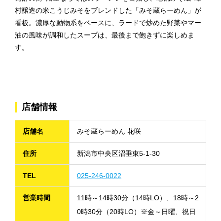
村醸造の米こうじみそをブレンドした「みそ蔵らーめん」が
看板。濃厚な動物系をベースに、ラードで炒めた野菜やマー
油の風味が調和したスープは、最後まで飽きずに楽しめま
す。
店舗情報
店舗名
みそ蔵らーめん 花咲
住所
新潟市中央区沼垂東5-1-30
TEL
025-246-0022
営業時間
11時～14時30分（14時LO）、18時～2
0時30分（20時LO）※金～日曜、祝日