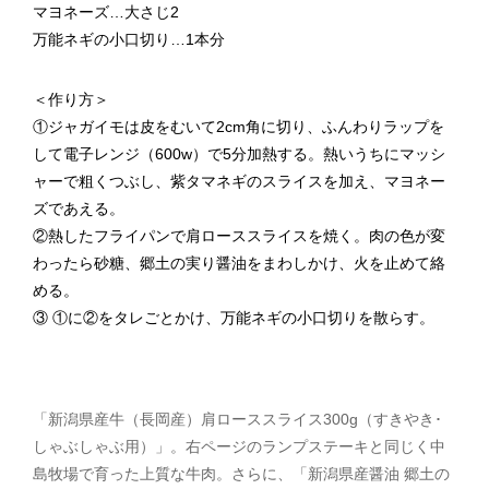
マヨネーズ…大さじ2
万能ネギの小口切り…1本分
＜作り方＞
①ジャガイモは皮をむいて2cm角に切り、ふんわりラップを
して電子レンジ（600w）で5分加熱する。熱いうちにマッシ
ャーで粗くつぶし、紫タマネギのスライスを加え、マヨネー
ズであえる。
②熱したフライパンで肩ローススライスを焼く。肉の色が変
わったら砂糖、郷土の実り醤油をまわしかけ、火を止めて絡
める。
③ ①に②をタレごとかけ、万能ネギの小口切りを散らす。
「新潟県産牛（長岡産）肩ローススライス300g（すきやき･
しゃぶしゃぶ用）」。右ページのランプステーキと同じく中
島牧場で育った上質な牛肉。さらに、「新潟県産醤油 郷土の