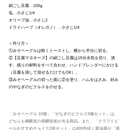
絹ごし豆腐…100g
塩…小さじ1/4
オリーブ油…小さじ2
ドライハーブ（オレガノ）…小さじ1/4
＜作り方＞
①みそベーグルは軽くトーストし、横から半分に切る。
②【豆腐マヨネーズ】の絹ごし豆腐は15分水気を切り、潰
す。残りの材料をすべて合わせ、ハンドブレンダーにかける
（豆腐を潰して混ぜるだけでもOK）。
③みそベーグルの切った面に②を塗り、ハムをはさみ、好み
のやなぎのピクルスをのせる。
「みそベーグル 10個」「やなぎのピクルス5種セット」は、
どちらも柳醸造の発酵技術が光る商品。また、「クラフトビ
ールおすすめチョイス3本セット」は400年続く醤油屋が「酒