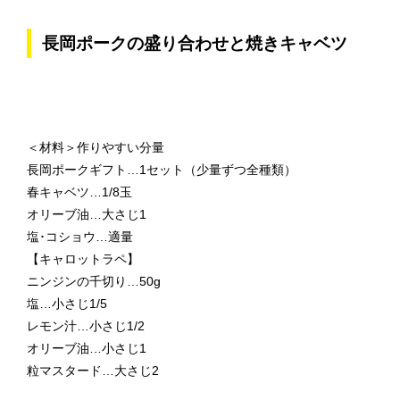
長岡ポークの盛り合わせと焼きキャベツ
＜材料＞作りやすい分量
長岡ポークギフト…1セット（少量ずつ全種類）
春キャベツ…1/8玉
オリーブ油…大さじ1
塩･コショウ…適量
【キャロットラペ】
ニンジンの千切り…50g
塩…小さじ1/5
レモン汁…小さじ1/2
オリーブ油…小さじ1
粒マスタード…大さじ2