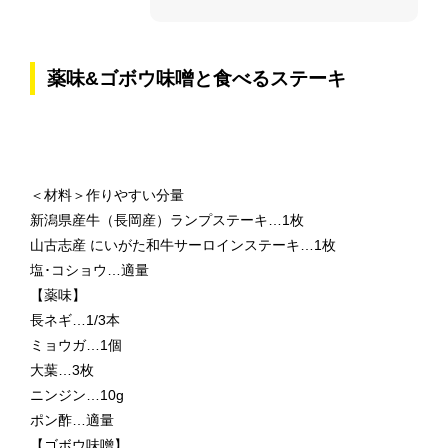
薬味&ゴボウ味噌と食べるステーキ
＜材料＞作りやすい分量
新潟県産牛（長岡産）ランプステーキ…1枚
山古志産 にいがた和牛サーロインステーキ…1枚
塩･コショウ…適量
【薬味】
長ネギ…1/3本
ミョウガ…1個
大葉…3枚
ニンジン…10g
ポン酢…適量
【ゴボウ味噌】