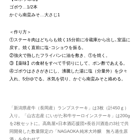
ゴボウ…1/2本
かぐら南蛮みそ…大さじ1
＜作り方＞
①ステーキ肉はどちらも焼く15分前に冷蔵庫から出し､室温に
戻す。焼く直前に塩･コショウを振る。
②強火で熱したフライパンに油を敷き、①を焼く。
③【薬味】の食材をすべて千切りにして、ポン酢であえる。
④ゴボウはささがきにし、沸騰した湯に塩（分量外）を少々
入れ、5分ゆでる。水気を切り、かぐら南蛮みそと絡める。
「新潟県産牛（長岡産）ランプステーキ」は3枚（計450ｇ）
入り。「山古志産 にいがた和牛サーロインステーキ」は200g
を2枚セットに。高島屋×日本酒応援団×長谷川酒造の3社で共
同開発した数量限定の「NAGAOKA 純米大吟醸 無ろ過生原
酒」を合わせて。