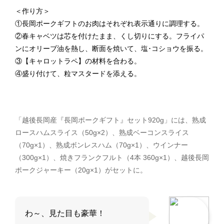
＜作り方＞
①長岡ポークギフトのお肉はそれぞれ表示通りに調理する。
②春キャベツは芯を付けたまま、くし切りにする。フライパ
ンにオリーブ油を熱し、断面を焼いて、塩･コショウを振る。
③【キャロットラペ】の材料を合わる。
④盛り付けて、粒マスタードを添える。
「越後長岡産『長岡ポークギフト』セット920g」には、熟成
ロースハムスライス（50g×2）、熟成ベーコンスライス
（70g×1）、熟成ボンレスハム（70g×1）、ウインナー
（300g×1）、焼きフランクフルト（4本 360g×1）、越後長岡
ポークジャーキー（20g×1）がセットに。
わ～、見た目も豪華！