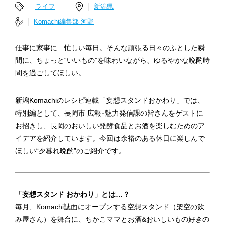
ライフ
新潟県
Komachi編集部 河野
仕事に家事に…忙しい毎日。そんな頑張る日々のふとした瞬
間に、ちょっと“いいもの”を味わいながら、ゆるやかな晩酌時
間を過ごしてほしい。
新潟Komachiのレシピ連載「妄想スタンドおかわり」では、
特別編として、長岡市 広報･魅力発信課の皆さんをゲストに
お招きし、長岡のおいしい発酵食品とお酒を楽しむためのア
イデアを紹介しています。今回は余裕のある休日に楽しんで
ほしい“夕暮れ晩酌”のご紹介です。
「妄想スタンド おかわり」とは…？
毎月、Komachi誌面にオープンする空想スタンド（架空の飲
み屋さん）を舞台に、ちかこママとお酒&おいしいもの好きの