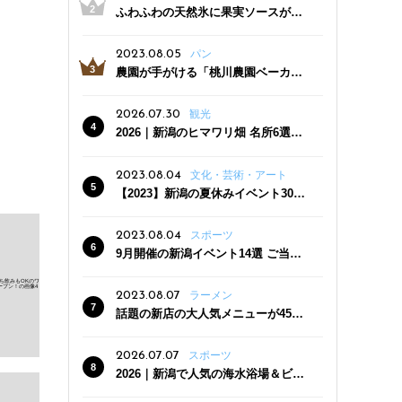
ふわふわの天然氷に果実ソースがた
っぷり！かき氷専門店「杜々堂」燕
三条駅近くにオープン
2023.08.05
パン
農園が手がける「桃川農園ベーカリ
ー」村上市にオープン！ 旬野菜を使
った焼きたてパンのほか、ジェラー
2026.07.30
観光
トやスムージーも
2026｜新潟のヒマワリ畑 名所6選
夏ならではの花の絶景
2023.08.04
文化・芸術・アート
【2023】新潟の夏休みイベント30
選 子どもと一緒に夏を満喫！
2023.08.04
スポーツ
9月開催の新潟イベント14選 ご当地
グルメ＆地酒の販売、スポーツイベ
ントも
2023.08.07
ラーメン
話題の新店の大人気メニューが450
円引き！「たまる屋 新発田店」で新
クーポン登場
2026.07.07
スポーツ
2026｜新潟で人気の海水浴場＆ビー
チ10選