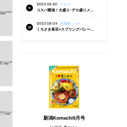
2023.06.20
グルメ
コスパ最強！大盛り･デカ盛りメニ
ューがある新潟の食堂12選
2023.08.04
居酒屋・バー
くろさき茶豆×スプリングバレー豊
潤〈496〉×お店イチオシメニューの
3点セットが800円！ 新潟駅周辺5店
舗で「くろさき茶豆で乾杯！キャン
ペーン」8/7(月)スタート
新潟Komachi9月号