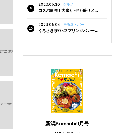
2023.06.20
グルメ
コスパ最強！大盛り･デカ盛りメニ
ューがある新潟の食堂12選
2023.08.04
居酒屋・バー
くろさき茶豆×スプリングバレー豊
潤〈496〉×お店イチオシメニューの
3点セットが800円！ 新潟駅周辺5店
舗で「くろさき茶豆で乾杯！キャン
ペーン」8/7(月)スタート
新潟Komachi9月号