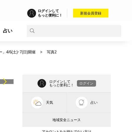
ログインして
新規会員登録
もっと便利に！
占い
6(土)･7(日)開催
写真2
」
ログインして
ログイン
もっと便利に！
天気
占い
地域安全ニュース
アカウントをお持ちでない方は