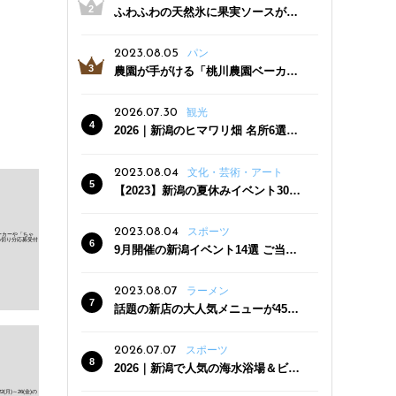
ふわふわの天然氷に果実ソースがた
っぷり！かき氷専門店「杜々堂」燕
三条駅近くにオープン
2023.08.05
パン
農園が手がける「桃川農園ベーカリ
ー」村上市にオープン！ 旬野菜を使
った焼きたてパンのほか、ジェラー
2026.07.30
観光
トやスムージーも
2026｜新潟のヒマワリ畑 名所6選
夏ならではの花の絶景
2023.08.04
文化・芸術・アート
【2023】新潟の夏休みイベント30
選 子どもと一緒に夏を満喫！
2023.08.04
スポーツ
9月開催の新潟イベント14選 ご当地
グルメ＆地酒の販売、スポーツイベ
ントも
2023.08.07
ラーメン
話題の新店の大人気メニューが450
円引き！「たまる屋 新発田店」で新
クーポン登場
2026.07.07
スポーツ
2026｜新潟で人気の海水浴場＆ビー
チ10選