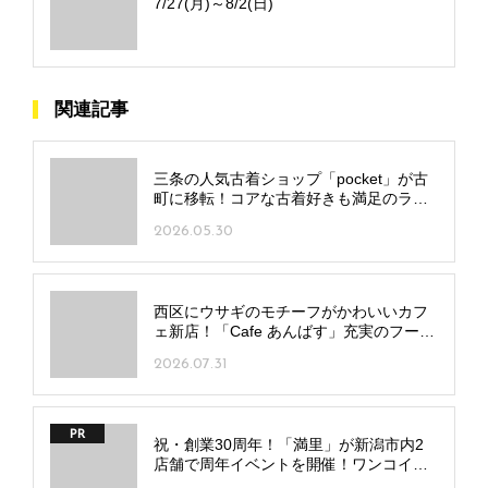
7/27(月)～8/2(日)
関連記事
三条の人気古着ショップ「pocket」が古
町に移転！コアな古着好きも満足のライ
ンアップを手頃な価格で
2026.05.30
西区にウサギのモチーフがかわいいカフ
ェ新店！「Cafe あんばす」充実のフード
＆スイーツに注目
2026.07.31
PR
祝・創業30周年！「満里」が新潟市内2
店舗で周年イベントを開催！ワンコイン
麺や豪華抽選会も