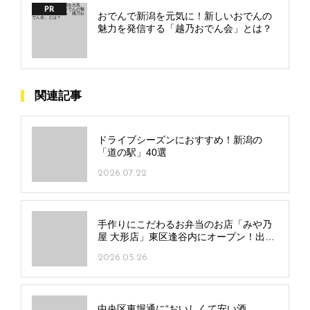
PR
おでんで新潟を元気に！新しいおでんの
魅力を発信する「越乃おでん会」とは？
関連記事
ドライブシーズンにおすすめ！新潟の
「道の駅」40選
2026.07.22
手作りにこだわるお弁当のお店「みや乃
屋 大形店」東区逢谷内にオープン！出来
たて提供のメニューも好評
2026.05.26
中央区東堀通に“おいしくて安い酒