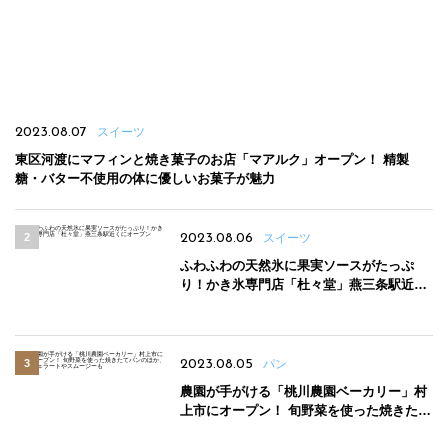
2023.08.07
スイーツ
東区河渡にマフィンと焼き菓子のお店「マアルク」オープン！ 精製
糖・バター不使用の体に優しいお菓子が魅力
2023.08.06
スイーツ
ふわふわの天然氷に果実ソースがたっぷ
り！かき氷専門店「杜々堂」燕三条駅近く
にオープン
2023.08.05
パン
農園が手がける「桃川農園ベーカリー」村
上市にオープン！ 旬野菜を使った焼きたて
パンのほか、ジェラートやスムージーも