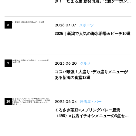
き！「たまる屋 新発田店」で新クーポン登
場
2026.07.07
スポーツ
2026｜新潟で人気の海水浴場＆ビーチ10選
2023.06.20
グルメ
コスパ最強！大盛り･デカ盛りメニューが
ある新潟の食堂12選
2023.08.04
居酒屋・バー
くろさき茶豆×スプリングバレー豊潤
〈496〉×お店イチオシメニューの3点セッ
トが800円！ 新潟駅周辺5店舗で「くろさき
茶豆で乾杯！キャンペーン」8/7(月)スター
ト