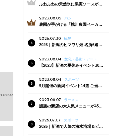
ふわふわの天然氷に果実ソースがた
っぷり！かき氷専門店「杜々堂」燕
三条駅近くにオープン
2023.08.05
パン
農園が手がける「桃川農園ベーカリ
ー」村上市にオープン！ 旬野菜を使
った焼きたてパンのほか、ジェラー
2026.07.30
観光
トやスムージーも
2026｜新潟のヒマワリ畑 名所6選
夏ならではの花の絶景
2023.08.04
文化・芸術・アート
【2023】新潟の夏休みイベント30
選 子どもと一緒に夏を満喫！
2023.08.04
スポーツ
9月開催の新潟イベント14選 ご当地
グルメ＆地酒の販売、スポーツイベ
ントも
2023.08.07
ラーメン
話題の新店の大人気メニューが450
円引き！「たまる屋 新発田店」で新
クーポン登場
2026.07.07
スポーツ
2026｜新潟で人気の海水浴場＆ビー
チ10選