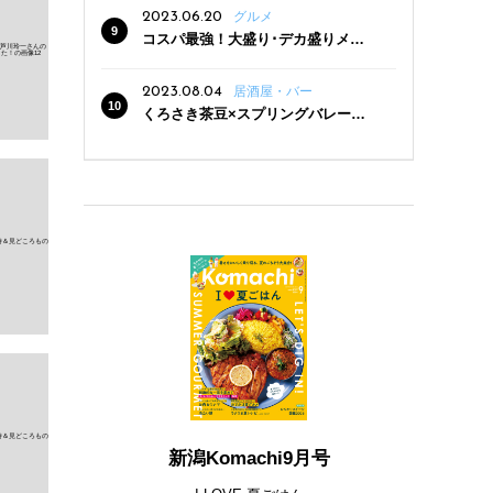
2023.06.20
グルメ
コスパ最強！大盛り･デカ盛りメニ
ューがある新潟の食堂12選
2023.08.04
居酒屋・バー
くろさき茶豆×スプリングバレー豊
潤〈496〉×お店イチオシメニューの
3点セットが800円！ 新潟駅周辺5店
舗で「くろさき茶豆で乾杯！キャン
ペーン」8/7(月)スタート
新潟Komachi9月号