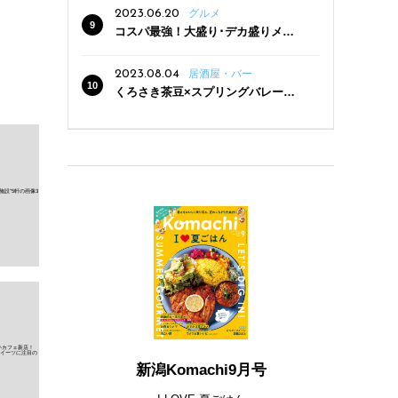
2023.06.20
グルメ
コスパ最強！大盛り･デカ盛りメニ
ューがある新潟の食堂12選
2023.08.04
居酒屋・バー
くろさき茶豆×スプリングバレー豊
潤〈496〉×お店イチオシメニューの
3点セットが800円！ 新潟駅周辺5店
舗で「くろさき茶豆で乾杯！キャン
ペーン」8/7(月)スタート
新潟Komachi9月号