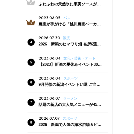
ふわふわの天然氷に果実ソースがた
っぷり！かき氷専門店「杜々堂」燕
三条駅近くにオープン
2023.08.05
パン
農園が手がける「桃川農園ベーカリ
ー」村上市にオープン！ 旬野菜を使
った焼きたてパンのほか、ジェラー
2026.07.30
観光
トやスムージーも
2026｜新潟のヒマワリ畑 名所6選
夏ならではの花の絶景
2023.08.04
文化・芸術・アート
【2023】新潟の夏休みイベント30
選 子どもと一緒に夏を満喫！
2023.08.04
スポーツ
9月開催の新潟イベント14選 ご当地
グルメ＆地酒の販売、スポーツイベ
ントも
2023.08.07
ラーメン
話題の新店の大人気メニューが450
円引き！「たまる屋 新発田店」で新
クーポン登場
2026.07.07
スポーツ
2026｜新潟で人気の海水浴場＆ビー
チ10選