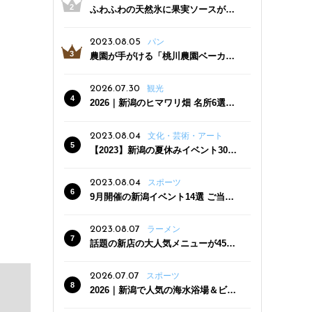
ふわふわの天然氷に果実ソースがた
っぷり！かき氷専門店「杜々堂」燕
三条駅近くにオープン
2023.08.05
パン
農園が手がける「桃川農園ベーカリ
ー」村上市にオープン！ 旬野菜を使
った焼きたてパンのほか、ジェラー
2026.07.30
観光
トやスムージーも
2026｜新潟のヒマワリ畑 名所6選
夏ならではの花の絶景
2023.08.04
文化・芸術・アート
【2023】新潟の夏休みイベント30
選 子どもと一緒に夏を満喫！
2023.08.04
スポーツ
9月開催の新潟イベント14選 ご当地
グルメ＆地酒の販売、スポーツイベ
ントも
2023.08.07
ラーメン
話題の新店の大人気メニューが450
円引き！「たまる屋 新発田店」で新
クーポン登場
2026.07.07
スポーツ
2026｜新潟で人気の海水浴場＆ビー
チ10選