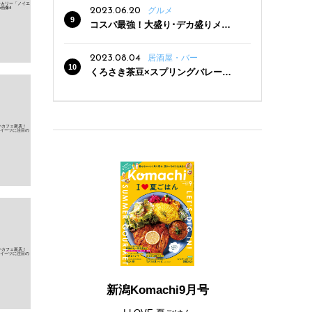
2023.06.20
グルメ
コスパ最強！大盛り･デカ盛りメニ
ューがある新潟の食堂12選
2023.08.04
居酒屋・バー
くろさき茶豆×スプリングバレー豊
潤〈496〉×お店イチオシメニューの
3点セットが800円！ 新潟駅周辺5店
舗で「くろさき茶豆で乾杯！キャン
ペーン」8/7(月)スタート
新潟Komachi9月号