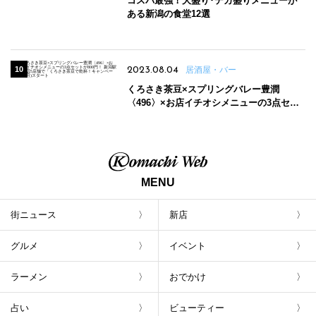
コスパ最強！大盛り･デカ盛りメニューが
ある新潟の食堂12選
2023.08.04
居酒屋・バー
くろさき茶豆×スプリングバレー豊潤
〈496〉×お店イチオシメニューの3点セッ
トが800円！ 新潟駅周辺5店舗で「くろさき
茶豆で乾杯！キャンペーン」8/7(月)スター
ト
MENU
街ニュース
新店
グルメ
イベント
ラーメン
おでかけ
占い
ビューティー