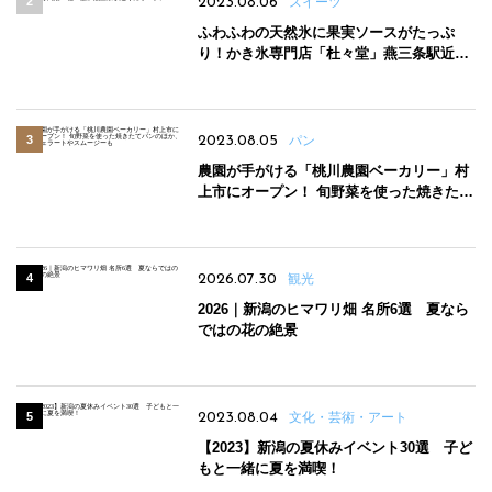
2023.08.06
スイーツ
ふわふわの天然氷に果実ソースがたっぷ
り！かき氷専門店「杜々堂」燕三条駅近く
にオープン
2023.08.05
パン
農園が手がける「桃川農園ベーカリー」村
上市にオープン！ 旬野菜を使った焼きたて
パンのほか、ジェラートやスムージーも
2026.07.30
観光
2026｜新潟のヒマワリ畑 名所6選 夏なら
ではの花の絶景
2023.08.04
文化・芸術・アート
【2023】新潟の夏休みイベント30選 子ど
もと一緒に夏を満喫！