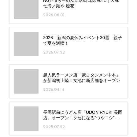
NGT48らーめん部活動日誌 vol.1｜大塚
七海／麺や 燈花
2026.06.01
2026｜新潟の夏休みイベント30選 親子
で夏を満喫！
2026.07.22
超人気ラーメン店「蒙古タンメン中本」
が新潟初上陸！女池に新店舗をオープン
2026.04.14
長岡駅前にうどん店「UDON RYUKI 長岡
店」オープン！クセになる“つやコシ”う
どんが魅力
2025.07.22