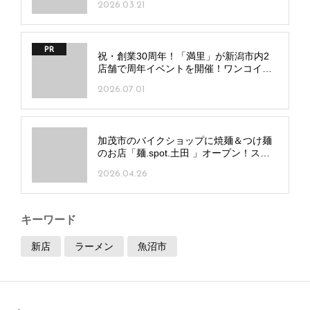
2026.03.21
PR
祝・創業30周年！「満里」が新潟市内2
店舗で周年イベントを開催！ワンコイン
麺や豪華抽選会も
2026.07.01
加茂市のバイクショップに焼麺＆つけ麺
のお店「麺.spot.土田 」オープン！スパ
イシーな自家製ダレと特注麺に注目
2026.04.26
キーワード
新店
ラーメン
魚沼市