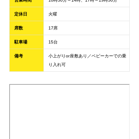
営業時間
10時30分～14時、17時～19時30分
定休日
火曜
席数
17席
駐車場
15台
備考
小上がりor座敷あり／ベビーカーでの乗
り入れ可