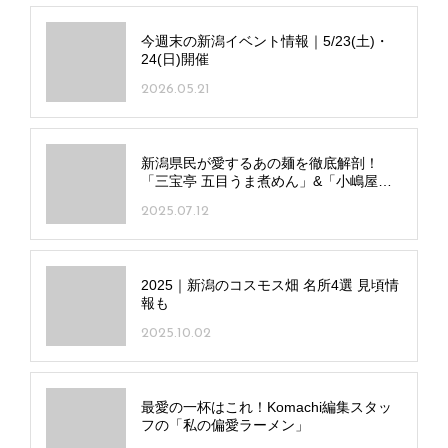
今週末の新潟イベント情報｜5/23(土)・
24(日)開催
2026.05.21
新潟県民が愛するあの麺を徹底解剖！
「三宝亭 五目うま煮めん」&「小嶋屋総
本店 へぎそば」
2025.07.12
2025｜新潟のコスモス畑 名所4選 見頃情
報も
2025.10.02
最愛の一杯はこれ！Komachi編集スタッ
フの「私の偏愛ラーメン」