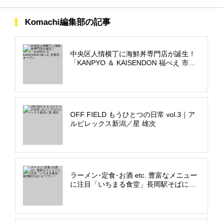
Komachi編集部の記事
中央区人情横丁に海鮮丼専門店が誕生！
「KANPYO ＆ KAISENDON 福べえ 市場
店」オープン
OFF FIELD もうひとつの日常 vol.3｜ア
ルビレックス新潟／星 雄次
ラーメン･定食･お酒 etc. 豊富なメニュー
に注目「いちまる食堂」長岡駅そばにオ
ープン！