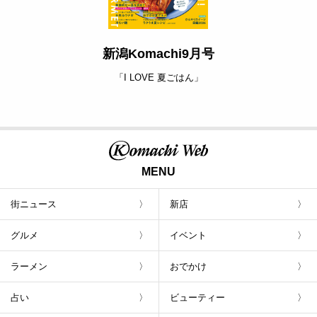
新潟Komachi9月号
「I LOVE 夏ごはん」
MENU
街ニュース
新店
グルメ
イベント
ラーメン
おでかけ
占い
ビューティー