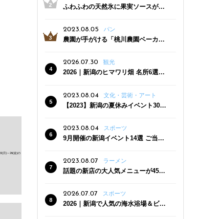
ふわふわの天然氷に果実ソースがた
っぷり！かき氷専門店「杜々堂」燕
三条駅近くにオープン
2023.08.05
パン
農園が手がける「桃川農園ベーカリ
ー」村上市にオープン！ 旬野菜を使
った焼きたてパンのほか、ジェラー
2026.07.30
観光
トやスムージーも
2026｜新潟のヒマワリ畑 名所6選
夏ならではの花の絶景
2023.08.04
文化・芸術・アート
【2023】新潟の夏休みイベント30
選 子どもと一緒に夏を満喫！
2023.08.04
スポーツ
9月開催の新潟イベント14選 ご当地
グルメ＆地酒の販売、スポーツイベ
ントも
2023.08.07
ラーメン
話題の新店の大人気メニューが450
円引き！「たまる屋 新発田店」で新
クーポン登場
2026.07.07
スポーツ
2026｜新潟で人気の海水浴場＆ビー
チ10選