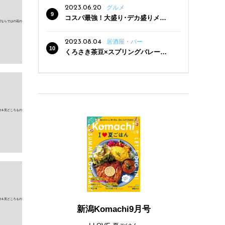
2023.06.20
グルメ
コスパ最強！大盛り･デカ盛りメニ
ューがある新潟の食堂12選
2023.08.04
居酒屋・バー
くろさき茶豆×スプリングバレー豊
潤〈496〉×お店イチオシメニューの
3点セットが800円！ 新潟駅周辺5店
舗で「くろさき茶豆で乾杯！キャン
ペーン」8/7(月)スタート
新潟Komachi9月号