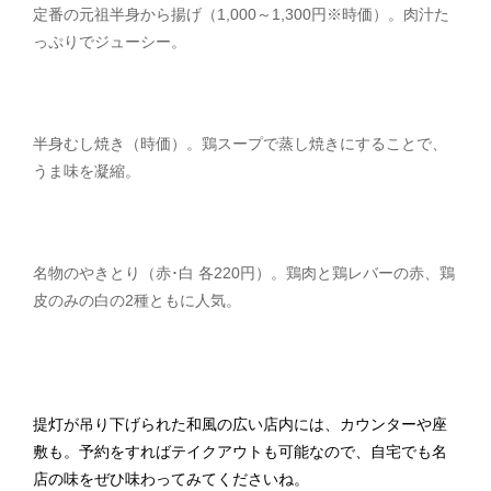
定番の元祖半身から揚げ（1,000～1,300円※時価）。肉汁た
っぷりでジューシー。
半身むし焼き（時価）。鶏スープで蒸し焼きにすることで、
うま味を凝縮。
名物のやきとり（赤･白 各220円）。鶏肉と鶏レバーの赤、鶏
皮のみの白の2種ともに人気。
提灯が吊り下げられた和風の広い店内には、カウンターや座
敷も。予約をすればテイクアウトも可能なので、自宅でも名
店の味をぜひ味わってみてくださいね。