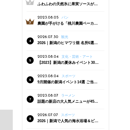
ふわふわの天然氷に果実ソースがた
っぷり！かき氷専門店「杜々堂」燕
三条駅近くにオープン
2023.08.05
パン
農園が手がける「桃川農園ベーカリ
ー」村上市にオープン！ 旬野菜を使
った焼きたてパンのほか、ジェラー
2026.07.30
観光
トやスムージーも
2026｜新潟のヒマワリ畑 名所6選
夏ならではの花の絶景
2023.08.04
文化・芸術・アート
【2023】新潟の夏休みイベント30
選 子どもと一緒に夏を満喫！
2023.08.04
スポーツ
9月開催の新潟イベント14選 ご当地
グルメ＆地酒の販売、スポーツイベ
ントも
2023.08.07
ラーメン
話題の新店の大人気メニューが450
円引き！「たまる屋 新発田店」で新
クーポン登場
2026.07.07
スポーツ
2026｜新潟で人気の海水浴場＆ビー
チ10選