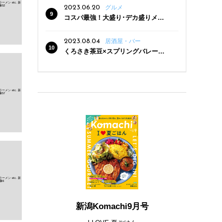
2023.06.20
グルメ
コスパ最強！大盛り･デカ盛りメニ
ューがある新潟の食堂12選
2023.08.04
居酒屋・バー
くろさき茶豆×スプリングバレー豊
潤〈496〉×お店イチオシメニューの
3点セットが800円！ 新潟駅周辺5店
舗で「くろさき茶豆で乾杯！キャン
ペーン」8/7(月)スタート
新潟Komachi9月号