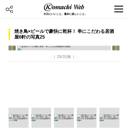
今日にいいこと。週末に楽しいこと。
焼き鳥×ビールで豪快に乾杯！ 串にこだわる居酒
屋6軒の写真25
（ 25/31枚 ）