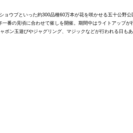
ショウブといった約300品種60万本が花を咲かせる五十公野公
年一番の見頃に合わせて催しを開催。期間中はライトアップが
シャボン玉遊びやジャグリング、マジックなどが行われる日も