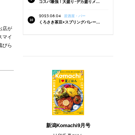
コスパ最強！大盛り･デカ盛りメニ
ューがある新潟の食堂12選
2023.08.04
居酒屋・バー
くろさき茶豆×スプリングバレー豊
潤〈496〉×お店イチオシメニューの
お店が
3点セットが800円！ 新潟駅周辺5店
スマイ
舗で「くろさき茶豆で乾杯！キャン
ペーン」8/7(月)スタート
蔵びら
新潟Komachi9月号