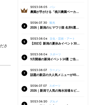
っぷり！かき氷専門店「杜々堂」燕
三条駅近くにオープン
2023.08.05
パン
農園が手がける「桃川農園ベーカリ
ー」村上市にオープン！ 旬野菜を使
った焼きたてパンのほか、ジェラー
2026.07.30
観光
トやスムージーも
2026｜新潟のヒマワリ畑 名所6選
夏ならではの花の絶景
2023.08.04
文化・芸術・アート
【2023】新潟の夏休みイベント30
くださ
選 子どもと一緒に夏を満喫！
2023.08.04
スポーツ
9月開催の新潟イベント14選 ご当地
グルメ＆地酒の販売、スポーツイベ
ントも
2023.08.07
ラーメン
話題の新店の大人気メニューが450
円引き！「たまる屋 新発田店」で新
クーポン登場
2026.07.07
スポーツ
2026｜新潟で人気の海水浴場＆ビー
チ10選
2023.06.20
グルメ