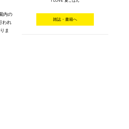
I LOVE 夏ごはん
園内の
雑誌・書籍へ
行われ
ありま