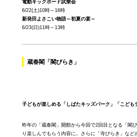
電動キックボード試乗会
6/22(土)10時～16時
新発田よさこい物語～初夏の宴～
6/23(日)11時～13時
蔵春閣「閣びらき」
子どもが楽しめる「しばたキッズパーク」「こども
昨年の「蔵春閣」開館から今回で2回目となる「閣
り楽しんでもらう内容に。さらに「寺びらき」など