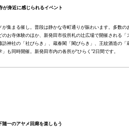
寺が身近に感じられるイベント
ノが集まる催し。普段は静かな寺町通りが賑わいます。多数の
どのお寺体験のほか、新発田市役所札の辻広場で開催される「
諏訪神社の「社びらき」、蔵春閣「閣びらき」、王紋酒造の「
」も同時開催。新発田市内の各所が“ひらく”2日間です。
下随一のアヤメ回廊を楽しもう