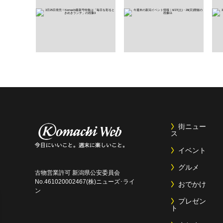
街ニュー
ス
イベント
グルメ
古物営業許可 新潟県公安委員会
No.461020002467(株)ニューズ･ライ
おでかけ
ン
プレゼン
ト