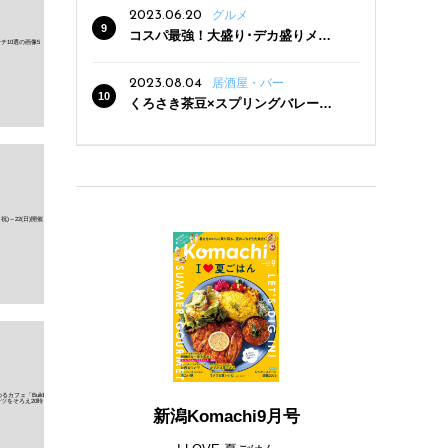
2023.06.20
グルメ
コスパ最強！大盛り･デカ盛りメニ
ューがある新潟の食堂12選
2023.08.04
居酒屋・バー
くろさき茶豆×スプリングバレー豊
潤〈496〉×お店イチオシメニューの
3点セットが800円！ 新潟駅周辺5店
舗で「くろさき茶豆で乾杯！キャン
ペーン」8/7(月)スタート
新潟Komachi9月号