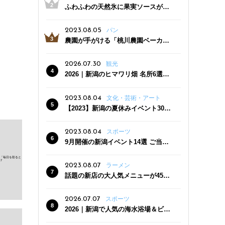
ふわふわの天然氷に果実ソースがた
っぷり！かき氷専門店「杜々堂」燕
三条駅近くにオープン
2023.08.05
パン
農園が手がける「桃川農園ベーカリ
ー」村上市にオープン！ 旬野菜を使
った焼きたてパンのほか、ジェラー
2026.07.30
観光
トやスムージーも
2026｜新潟のヒマワリ畑 名所6選
夏ならではの花の絶景
2023.08.04
文化・芸術・アート
【2023】新潟の夏休みイベント30
選 子どもと一緒に夏を満喫！
2023.08.04
スポーツ
9月開催の新潟イベント14選 ご当地
グルメ＆地酒の販売、スポーツイベ
ントも
2023.08.07
ラーメン
話題の新店の大人気メニューが450
円引き！「たまる屋 新発田店」で新
クーポン登場
2026.07.07
スポーツ
2026｜新潟で人気の海水浴場＆ビー
チ10選