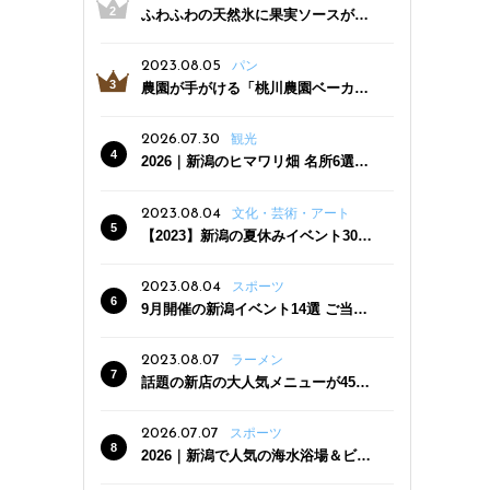
ふわふわの天然氷に果実ソースがた
っぷり！かき氷専門店「杜々堂」燕
三条駅近くにオープン
2023.08.05
パン
農園が手がける「桃川農園ベーカリ
ー」村上市にオープン！ 旬野菜を使
った焼きたてパンのほか、ジェラー
2026.07.30
観光
トやスムージーも
2026｜新潟のヒマワリ畑 名所6選
夏ならではの花の絶景
2023.08.04
文化・芸術・アート
【2023】新潟の夏休みイベント30
選 子どもと一緒に夏を満喫！
2023.08.04
スポーツ
9月開催の新潟イベント14選 ご当地
グルメ＆地酒の販売、スポーツイベ
ントも
2023.08.07
ラーメン
話題の新店の大人気メニューが450
円引き！「たまる屋 新発田店」で新
クーポン登場
2026.07.07
スポーツ
2026｜新潟で人気の海水浴場＆ビー
チ10選