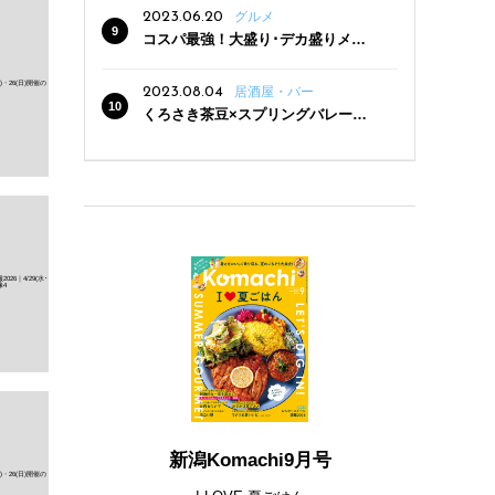
2023.06.20
グルメ
コスパ最強！大盛り･デカ盛りメニ
ューがある新潟の食堂12選
2023.08.04
居酒屋・バー
くろさき茶豆×スプリングバレー豊
潤〈496〉×お店イチオシメニューの
3点セットが800円！ 新潟駅周辺5店
舗で「くろさき茶豆で乾杯！キャン
ペーン」8/7(月)スタート
新潟Komachi9月号