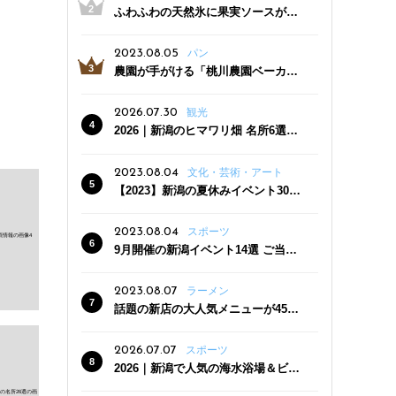
ふわふわの天然氷に果実ソースがた
っぷり！かき氷専門店「杜々堂」燕
三条駅近くにオープン
2023.08.05
パン
農園が手がける「桃川農園ベーカリ
ー」村上市にオープン！ 旬野菜を使
った焼きたてパンのほか、ジェラー
2026.07.30
観光
トやスムージーも
2026｜新潟のヒマワリ畑 名所6選
夏ならではの花の絶景
2023.08.04
文化・芸術・アート
【2023】新潟の夏休みイベント30
選 子どもと一緒に夏を満喫！
2023.08.04
スポーツ
9月開催の新潟イベント14選 ご当地
グルメ＆地酒の販売、スポーツイベ
ントも
2023.08.07
ラーメン
話題の新店の大人気メニューが450
円引き！「たまる屋 新発田店」で新
クーポン登場
2026.07.07
スポーツ
2026｜新潟で人気の海水浴場＆ビー
チ10選