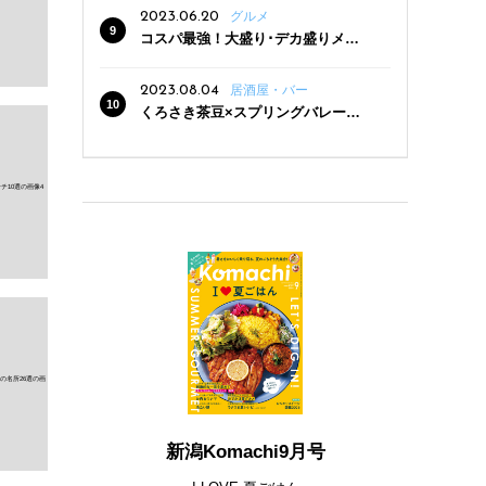
2023.06.20
グルメ
コスパ最強！大盛り･デカ盛りメニ
ューがある新潟の食堂12選
2023.08.04
居酒屋・バー
くろさき茶豆×スプリングバレー豊
潤〈496〉×お店イチオシメニューの
3点セットが800円！ 新潟駅周辺5店
舗で「くろさき茶豆で乾杯！キャン
ペーン」8/7(月)スタート
新潟Komachi9月号