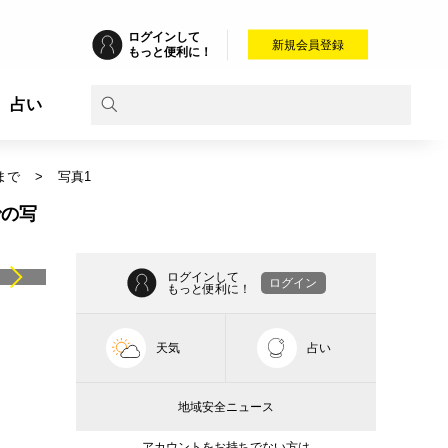
ログインして
新規会員登録
もっと便利に！
占い
まで
写真1
での写
ログインして
ログイン
もっと便利に！
天気
占い
地域安全ニュース
アカウントをお持ちでない方は