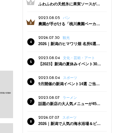
ふわふわの天然氷に果実ソースがた
っぷり！かき氷専門店「杜々堂」燕
三条駅近くにオープン
2023.08.05
パン
農園が手がける「桃川農園ベーカリ
ー」村上市にオープン！ 旬野菜を使
った焼きたてパンのほか、ジェラー
2026.07.30
観光
トやスムージーも
2026｜新潟のヒマワリ畑 名所6選
夏ならではの花の絶景
2023.08.04
文化・芸術・アート
【2023】新潟の夏休みイベント30
選 子どもと一緒に夏を満喫！
2023.08.04
スポーツ
9月開催の新潟イベント14選 ご当地
グルメ＆地酒の販売、スポーツイベ
ントも
2023.08.07
ラーメン
話題の新店の大人気メニューが450
円引き！「たまる屋 新発田店」で新
クーポン登場
2026.07.07
スポーツ
2026｜新潟で人気の海水浴場＆ビー
チ10選