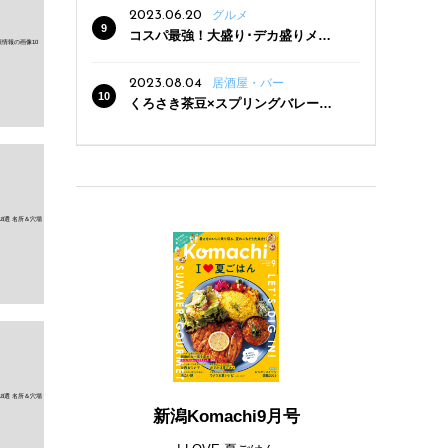
2023.06.20
グルメ
コスパ最強！大盛り･デカ盛りメニ
ューがある新潟の食堂12選
2023.08.04
居酒屋・バー
くろさき茶豆×スプリングバレー豊
潤〈496〉×お店イチオシメニューの
3点セットが800円！ 新潟駅周辺5店
舗で「くろさき茶豆で乾杯！キャン
ペーン」8/7(月)スタート
新潟Komachi9月号