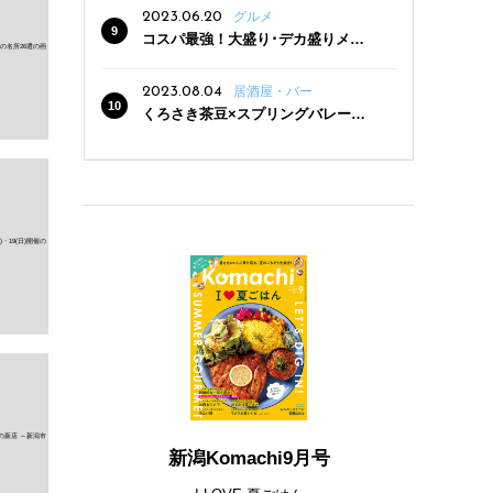
2023.06.20
グルメ
コスパ最強！大盛り･デカ盛りメニ
ューがある新潟の食堂12選
2023.08.04
居酒屋・バー
くろさき茶豆×スプリングバレー豊
潤〈496〉×お店イチオシメニューの
3点セットが800円！ 新潟駅周辺5店
舗で「くろさき茶豆で乾杯！キャン
ペーン」8/7(月)スタート
新潟Komachi9月号