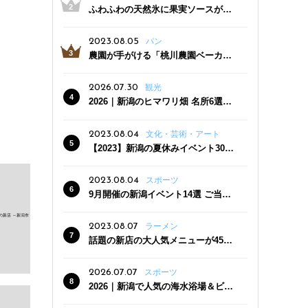
ふわふわの天然氷に果実ソースがた
っぷり！かき氷専門店「杜々堂」燕
三条駅近くにオープン
2023.08.05
パン
農園が手がける「桃川農園ベーカリ
ー」村上市にオープン！ 旬野菜を使
った焼きたてパンのほか、ジェラー
2026.07.30
観光
トやスムージーも
2026｜新潟のヒマワリ畑 名所6選
夏ならではの花の絶景
2023.08.04
文化・芸術・アート
【2023】新潟の夏休みイベント30
選 子どもと一緒に夏を満喫！
2023.08.04
スポーツ
9月開催の新潟イベント14選 ご当地
グルメ＆地酒の販売、スポーツイベ
ントも
2023.08.07
ラーメン
話題の新店の大人気メニューが450
円引き！「たまる屋 新発田店」で新
クーポン登場
2026.07.07
スポーツ
2026｜新潟で人気の海水浴場＆ビー
チ10選