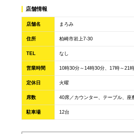
店舗情報
店舗名
まろみ
住所
柏崎市岩上7-30
TEL
なし
営業時間
10時30分～14時30分、17時～21
定休日
火曜
席数
40席／カウンター、テーブル、座
駐車場
12台