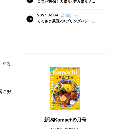
コスパ最強！大盛り･デカ盛りメニ
ューがある新潟の食堂12選
2023.08.04
居酒屋・バー
くろさき茶豆×スプリングバレー豊
潤〈496〉×お店イチオシメニューの
3点セットが800円！ 新潟駅周辺5店
舗で「くろさき茶豆で乾杯！キャン
ペーン」8/7(月)スタート
えする
層に好
新潟Komachi9月号