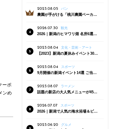
っぷり！かき氷専門店「杜々堂」燕
三条駅近くにオープン
2023.08.05
パン
農園が手がける「桃川農園ベーカリ
ー」村上市にオープン！ 旬野菜を使
った焼きたてパンのほか、ジェラー
2026.07.30
観光
トやスムージーも
2026｜新潟のヒマワリ畑 名所6選
夏ならではの花の絶景
2023.08.04
文化・芸術・アート
【2023】新潟の夏休みイベント30
選 子どもと一緒に夏を満喫！
2023.08.04
スポーツ
9月開催の新潟イベント14選 ご当地
グルメ＆地酒の販売、スポーツイベ
ントも
クーポ
2023.08.07
ラーメン
話題の新店の大人気メニューが450
メンめ
円引き！「たまる屋 新発田店」で新
クーポン登場
2026.07.07
スポーツ
2026｜新潟で人気の海水浴場＆ビー
チ10選
2023.06.20
グルメ