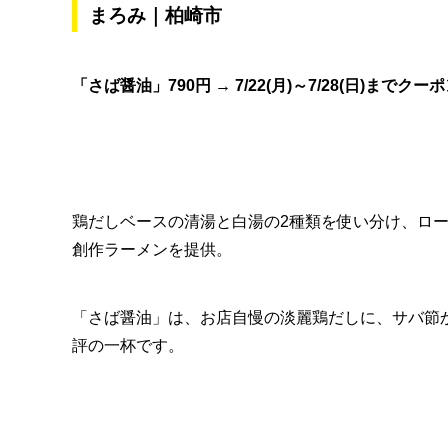
まろみ｜柏崎市
「さば醤油」790円 → 7/22(月)～7/28(日)までク
鶏だしベースの清湯と白湯の2種類を使い分け、ロー
創作ラーメンを提供。
「さば醤油」は、お店自慢の淡麗鶏だしに、サバ節
評の一杯です。