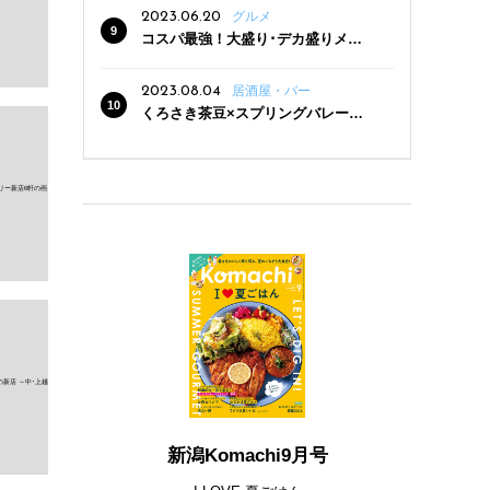
2023.06.20
グルメ
コスパ最強！大盛り･デカ盛りメニ
ューがある新潟の食堂12選
2023.08.04
居酒屋・バー
くろさき茶豆×スプリングバレー豊
潤〈496〉×お店イチオシメニューの
3点セットが800円！ 新潟駅周辺5店
舗で「くろさき茶豆で乾杯！キャン
ペーン」8/7(月)スタート
新潟Komachi9月号