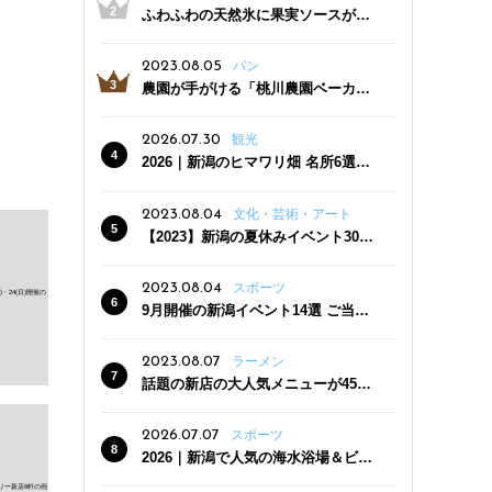
ふわふわの天然氷に果実ソースがた
っぷり！かき氷専門店「杜々堂」燕
三条駅近くにオープン
2023.08.05
パン
農園が手がける「桃川農園ベーカリ
ー」村上市にオープン！ 旬野菜を使
った焼きたてパンのほか、ジェラー
2026.07.30
観光
トやスムージーも
2026｜新潟のヒマワリ畑 名所6選
夏ならではの花の絶景
2023.08.04
文化・芸術・アート
【2023】新潟の夏休みイベント30
選 子どもと一緒に夏を満喫！
2023.08.04
スポーツ
9月開催の新潟イベント14選 ご当地
グルメ＆地酒の販売、スポーツイベ
ントも
2023.08.07
ラーメン
話題の新店の大人気メニューが450
円引き！「たまる屋 新発田店」で新
クーポン登場
2026.07.07
スポーツ
2026｜新潟で人気の海水浴場＆ビー
チ10選