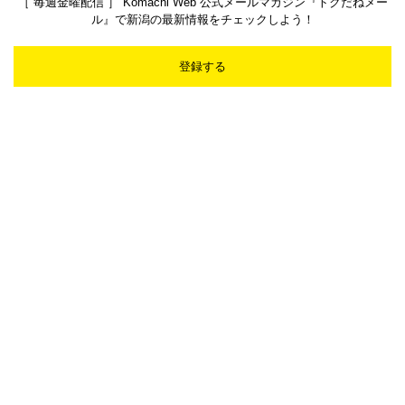
［ 毎週金曜配信 ］ Komachi Web 公式メールマガジン『トクだねメー
ル』で新潟の最新情報をチェックしよう！
登録する