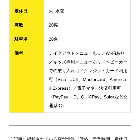
定休日
火･水曜
席数
20席
駐車場
20台
備考
テイクアウトメニューあり／Wi-Fiあり
／キッズ専用メニューあり／ベビーカー
での乗り入れ可／クレジットカード利用
可（Visa、JCB、Mastercard、America
n Express）／電子マネー決済利用可
（PayPay、iD、QUICPay、Suicaなど交
通系IC）
※記事に掲載されている店舗情報（価格、営業時間、定休日