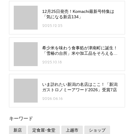
12月25日発売！Komachi最新号特集は
「気になる新店134」
2025.12.25
希少米を味わう食事処が津南町に誕生！
「雪椿の台所」米や加工品をそろえるセ
レクトショップも同時オープン
2025.10.18
いま訪れたい新潟の名店はここ！「新潟
ガストロノミーアワード2026」受賞7店
2026.06.16
キーワード
新店
定食屋･食堂
上越市
ショップ