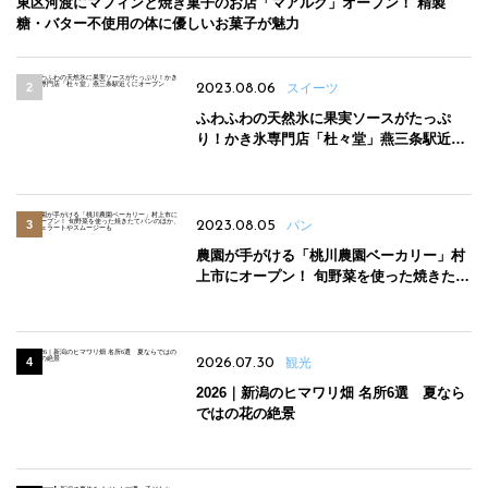
東区河渡にマフィンと焼き菓子のお店「マアルク」オープン！ 精製
糖・バター不使用の体に優しいお菓子が魅力
2023.08.06
スイーツ
ふわふわの天然氷に果実ソースがたっぷ
り！かき氷専門店「杜々堂」燕三条駅近く
にオープン
2023.08.05
パン
農園が手がける「桃川農園ベーカリー」村
上市にオープン！ 旬野菜を使った焼きたて
パンのほか、ジェラートやスムージーも
2026.07.30
観光
2026｜新潟のヒマワリ畑 名所6選 夏なら
ではの花の絶景