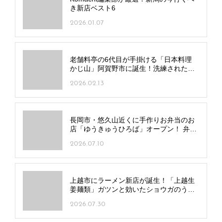
き新店ベスト6
2026.01.07
老舗料亭の6代目が手掛ける「日本料理
かじ山」阿賀野市に誕生！洗練された料
理×豊富な地酒＆酒器
2026.02.13
長岡市・悠久山近くに手作りお弁当のお
店「ゆうきゅうひろば」オープン！ 弁当
一律500円の学割も
2026.07.10
上越市にラーメン新店が誕生！「上越生
姜麺類」ガツンと効いたショウガのうま
味を堪能
2026.07.30