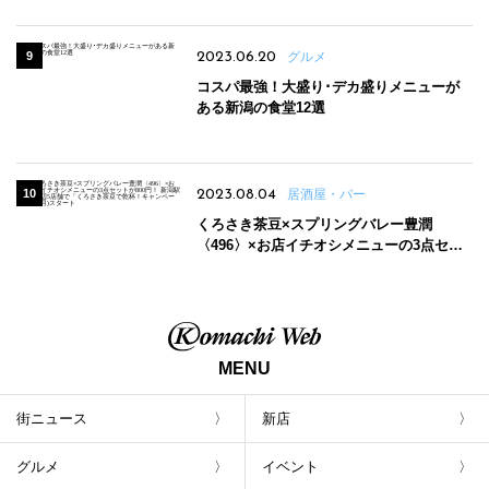
2023.06.20
グルメ
コスパ最強！大盛り･デカ盛りメニューが
ある新潟の食堂12選
2023.08.04
居酒屋・バー
くろさき茶豆×スプリングバレー豊潤
〈496〉×お店イチオシメニューの3点セッ
トが800円！ 新潟駅周辺5店舗で「くろさき
茶豆で乾杯！キャンペーン」8/7(月)スター
ト
MENU
街ニュース
新店
グルメ
イベント