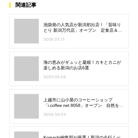
関連記事
池袋発の人気店が新潟初出店！「旨味り
とり 新潟万代店」オープン 定食店＆居
酒屋の二刀流
2026.05.15
海の恵みがギュッと凝縮！カキとカニが
楽しめる新潟のお店6選
2025.08.08
上越市に山小屋のコーヒーショップ
「i.coffee.net 8058」オープン 自然を眺
めながらこだわりの一杯を
2026.06.03
Komachi編集部が厳選！新潟の今行くべ