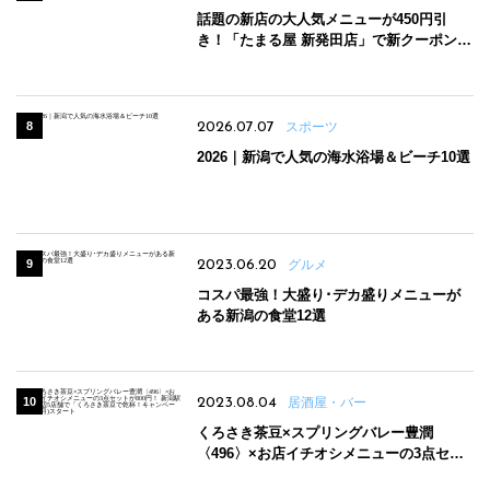
話題の新店の大人気メニューが450円引
き！「たまる屋 新発田店」で新クーポン登
場
2026.07.07
スポーツ
2026｜新潟で人気の海水浴場＆ビーチ10選
2023.06.20
グルメ
コスパ最強！大盛り･デカ盛りメニューが
ある新潟の食堂12選
2023.08.04
居酒屋・バー
くろさき茶豆×スプリングバレー豊潤
〈496〉×お店イチオシメニューの3点セッ
トが800円！ 新潟駅周辺5店舗で「くろさき