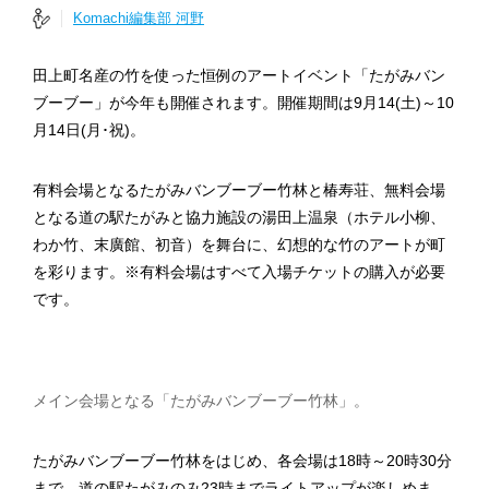
Komachi編集部 河野
田上町名産の竹を使った恒例のアートイベント「たがみバン
ブーブー」が今年も開催されます。開催期間は9月14(土)～10
月14日(月･祝)。
有料会場となるたがみバンブーブー竹林と椿寿荘、無料会場
となる道の駅たがみと協力施設の湯田上温泉（ホテル小柳、
わか竹、末廣館、初音）を舞台に、幻想的な竹のアートが町
を彩ります。※有料会場はすべて入場チケットの購入が必要
です。
メイン会場となる「たがみバンブーブー竹林」。
たがみバンブーブー竹林をはじめ、各会場は18時～20時30分
まで、道の駅たがみのみ23時までライトアップが楽しめま