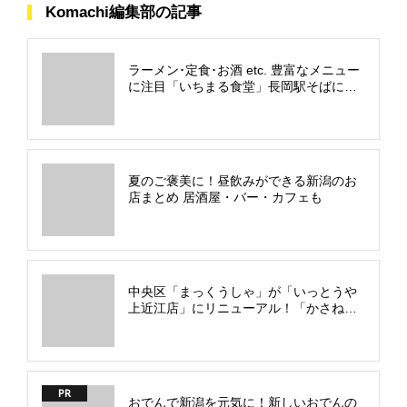
Komachi編集部の記事
ラーメン･定食･お酒 etc. 豊富なメニュー
に注目「いちまる食堂」長岡駅そばにオ
ープン！
夏のご褒美に！昼飲みができる新潟のお
店まとめ 居酒屋・バー・カフェも
中央区「まっくうしゃ」が「いっとうや
上近江店」にリニューアル！「かさね
塩」など独自メニューも
PR
おでんで新潟を元気に！新しいおでんの