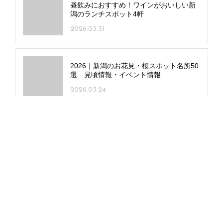
昼飲みにおすすめ！ワインがおいしい新
潟のランチスポット4軒
2026.03.31
2026｜新潟のお花見・桜スポット名所50
選 見頃情報・イベント情報
2026.03.24
長岡市の二八そばのお店「吹キヌケ」が
自然豊かな新舞台へ移転！3種の石窯焼き
ピッツァが新登場
2025.08.12
2026｜新潟・中越エリア 人気の桜・お花
見スポット 定番＆穴場 21選
2026.03.31