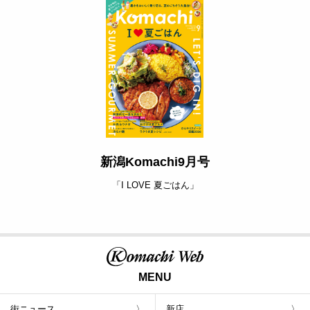
新潟Komachi9月号
「I LOVE 夏ごはん」
MENU
街ニュース
新店