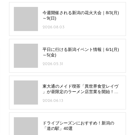
今週開催される新潟の花火大会｜8/3(月)
～9(日)
2026.08.03
平日に行ける新潟イベント情報｜6/1(月)
～5(金)
2026.05.31
東大通のメイド喫茶「異世界食堂レイヴ
」が昼限定のラーメン店営業を開始！シ
ョウガじょうゆラーメンと一品料理で昼
2026.06.13
飲みも
ドライブシーズンにおすすめ！新潟の
「道の駅」40選