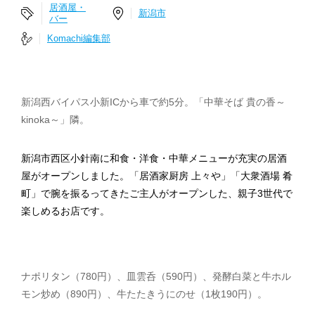
居酒屋・
新潟市
バー
Komachi編集部
新潟西バイパス小新ICから車で約5分。「中華そば 貴の香～
kinoka～」隣。
新潟市西区小針南に和食・洋食・中華メニューが充実の居酒
屋がオープンしました。「居酒家厨房 上々や」「大衆酒場 肴
町」で腕を振るってきたご主人がオープンした、親子3世代で
楽しめるお店です。
ナポリタン（780円）、皿雲呑（590円）、発酵白菜と牛ホル
モン炒め（890円）、牛たたきうにのせ（1枚190円）。