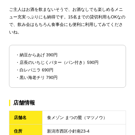
ご主人はお酒を飲まないそうで、お酒なしでも楽しめるメニ
ュー充実っぷりにも納得です。15名までの貸切利用もOKなの
で、飲み会はもちろん食事会にも便利に利用してみてくださ
いね。
・納豆からあげ 390円
・店長のいちじくバター（パン付き）590円
・白レバニラ 690円
・黒い海老チリ 790円
店舗情報
店舗名
食メゾン まつの鶯（マツノウ）
住所
新潟市西区小針南23-4