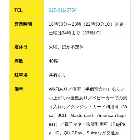
TEL
025-311-5754
営業時間
16時30分～23時（22時30分LO）※金・
土曜は24時まで（23時LO）
定休日
火曜、ほか不定休
席数
40席
駐車場
共有あり
備考
Wi-Fiあり／個室（半個室含む）あり／
小上がりor座敷あり／ベビーカーでの乗
り入れ可／クレジットカード利用可（Vi
sa、JCB、Mastercard、American Expr
ess）／電子マネー決済利用可（PayPa
y、iD、QUICPay、Suicaなど交通系I