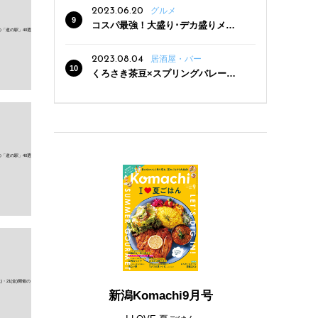
2023.06.20
グルメ
コスパ最強！大盛り･デカ盛りメニ
ューがある新潟の食堂12選
2023.08.04
居酒屋・バー
くろさき茶豆×スプリングバレー豊
潤〈496〉×お店イチオシメニューの
3点セットが800円！ 新潟駅周辺5店
舗で「くろさき茶豆で乾杯！キャン
ペーン」8/7(月)スタート
新潟Komachi9月号